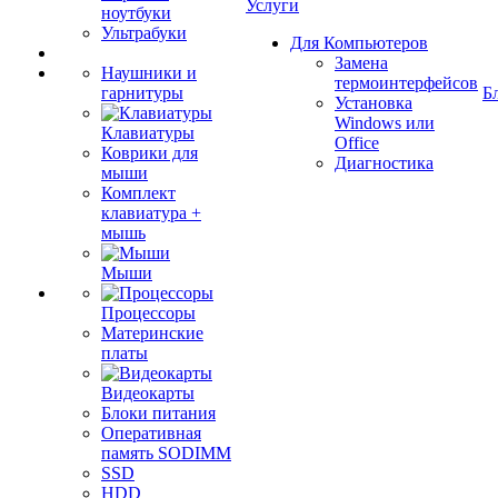
Услуги
ноутбуки
Ультрабуки
Для Компьютеров
Замена
Наушники и
термоинтерфейсов
гарнитуры
Б
Установка
Windows или
Клавиатуры
Office
Коврики для
Диагностика
мыши
Комплект
клавиатура +
мышь
Мыши
Процессоры
Материнские
платы
Видеокарты
Блоки питания
Оперативная
память SODIMM
SSD
HDD