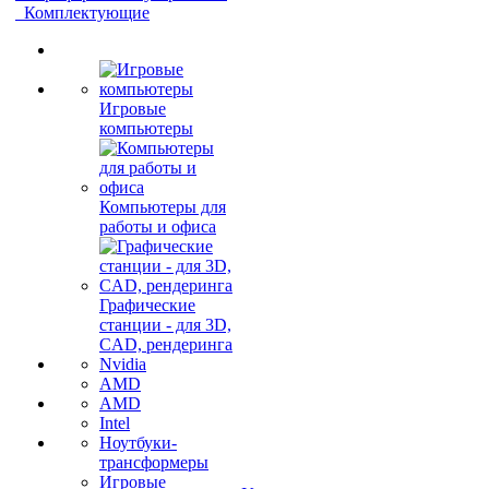
Комплектующие
Игровые
компьютеры
Компьютеры для
работы и офиса
Графические
станции - для 3D,
CAD, рендеринга
Nvidia
AMD
AMD
Intel
Ноутбуки-
трансформеры
Игровые