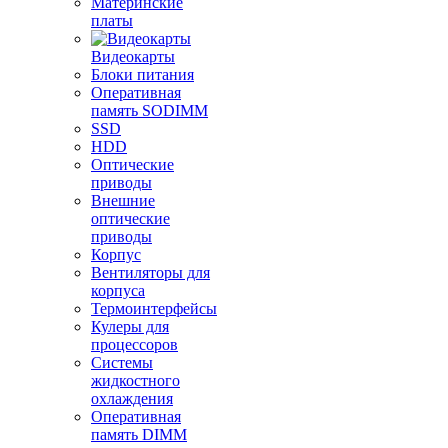
Материнские
платы
Видеокарты
Блоки питания
Оперативная
память SODIMM
SSD
HDD
Оптические
приводы
Внешние
оптические
приводы
Корпус
Вентиляторы для
корпуса
Термоинтерфейсы
Кулеры для
процессоров
Системы
жидкостного
охлаждения
Оперативная
память DIMM