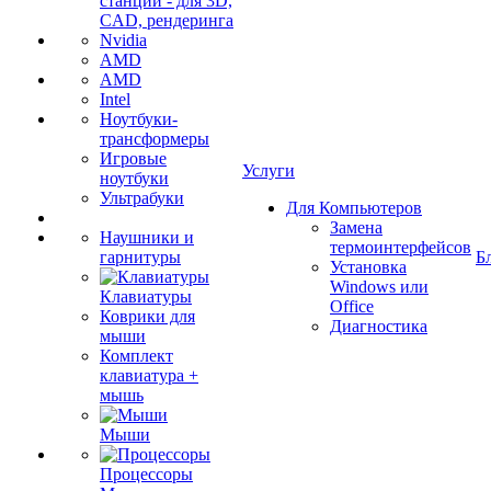
станции - для 3D,
CAD, рендеринга
Nvidia
AMD
AMD
Intel
Ноутбуки-
трансформеры
Игровые
Услуги
ноутбуки
Ультрабуки
Для Компьютеров
Замена
Наушники и
термоинтерфейсов
гарнитуры
Б
Установка
Windows или
Клавиатуры
Office
Коврики для
Диагностика
мыши
Комплект
клавиатура +
мышь
Мыши
Процессоры