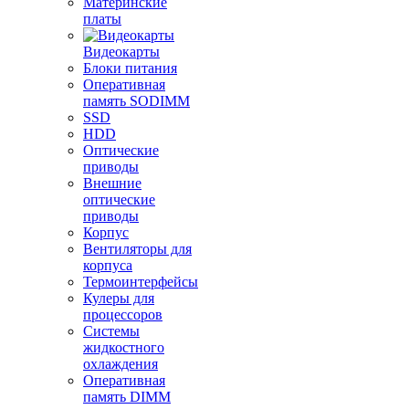
Материнские
платы
Видеокарты
Блоки питания
Оперативная
память SODIMM
SSD
HDD
Оптические
приводы
Внешние
оптические
приводы
Корпус
Вентиляторы для
корпуса
Термоинтерфейсы
Кулеры для
процессоров
Системы
жидкостного
охлаждения
Оперативная
память DIMM