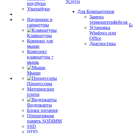
Услуги
ноутбуки
Ультрабуки
Для Компьютеров
Замена
Наушники и
термоинтерфейсов
гарнитуры
Б
Установка
Windows или
Клавиатуры
Office
Коврики для
Диагностика
мыши
Комплект
клавиатура +
мышь
Мыши
Процессоры
Материнские
платы
Видеокарты
Блоки питания
Оперативная
память SODIMM
SSD
HDD