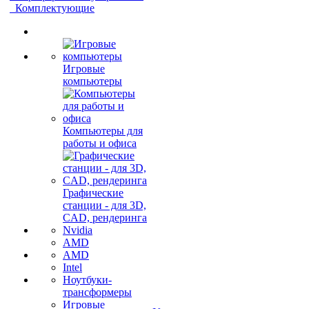
Комплектующие
Игровые
компьютеры
Компьютеры для
работы и офиса
Графические
станции - для 3D,
CAD, рендеринга
Nvidia
AMD
AMD
Intel
Ноутбуки-
трансформеры
Игровые