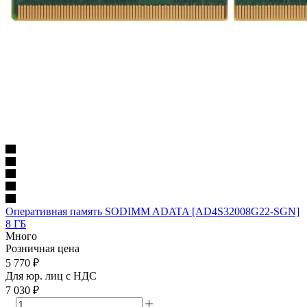
Оперативная память SODIMM ADATA [AD4S32008G22-SGN]
8 ГБ
Много
Розничная цена
5 770
₽
Для юр. лиц c НДС
7 030
₽