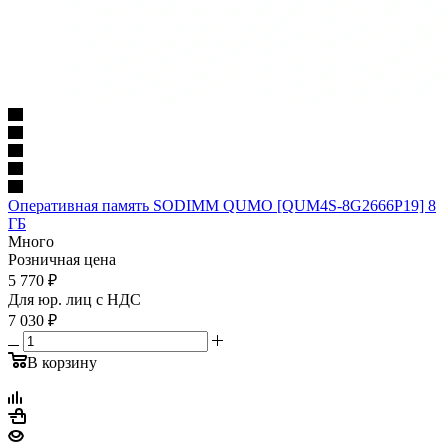
Оперативная память SODIMM QUMO [QUM4S-8G2666P19] 8
ГБ
Много
Розничная цена
5 770
₽
Для юр. лиц c НДС
7 030
₽
В корзину