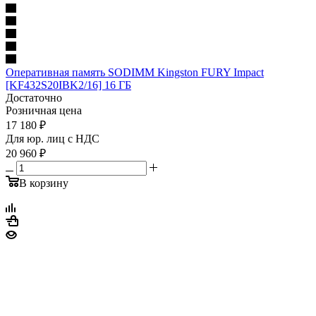
Оперативная память SODIMM Kingston FURY Impact
[KF432S20IBK2/16] 16 ГБ
Достаточно
Розничная цена
17 180
₽
Для юр. лиц c НДС
20 960
₽
В корзину