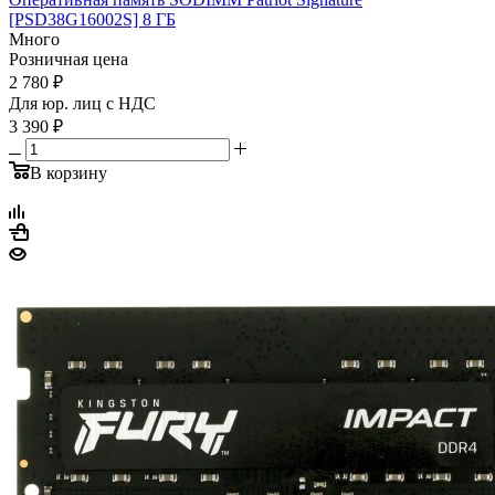
[PSD38G16002S] 8 ГБ
Много
Розничная цена
2 780
₽
Для юр. лиц c НДС
3 390
₽
В корзину