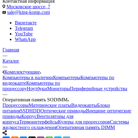
Контактная информация
Московское шоссе, 7
sale@king-komp.com
Вконтакте
Telegram
YouTube
WhatsApp
Главная
—
Каталог
—
Комплектующие
Компьютеры в наличии
Компьютеры
Компьютеры по
видеокарте
Компьютеры по
процессору
Ноутбуки
Мониторы
Периферийные устройства
—
Оперативная память SODIMM
Процессоры
Материнские платы
Видеокарты
Блоки
питания
SSD
HDD
Оптические приводы
Внешние оптические
приводы
Корпус
Вентиляторы для
корпуса
Термоинтерфейсы
Кулеры для процессоров
Системы
жидкостного охлаждения
Оперативная память DIMM