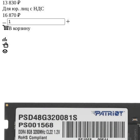
13 830
₽
Для юр. лиц c НДС
16 870
₽
В корзину