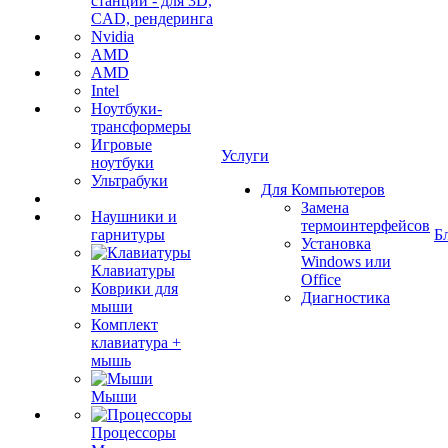
станции - для 3D,
CAD, рендеринга
Nvidia
AMD
AMD
Intel
Ноутбуки-
трансформеры
Игровые
Услуги
ноутбуки
Ультрабуки
Для Компьютеров
Замена
Наушники и
термоинтерфейсов
гарнитуры
Б
Установка
Windows или
Клавиатуры
Office
Коврики для
Диагностика
мыши
Комплект
клавиатура +
мышь
Мыши
Процессоры