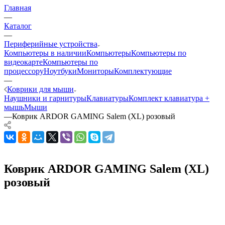
Главная
—
Каталог
—
Периферийные устройства
Компьютеры в наличии
Компьютеры
Компьютеры по
видеокарте
Компьютеры по
процессору
Ноутбуки
Мониторы
Комплектующие
—
Коврики для мыши
Наушники и гарнитуры
Клавиатуры
Комплект клавиатура +
мышь
Мыши
—
Коврик ARDOR GAMING Salem (XL) розовый
Коврик ARDOR GAMING Salem (XL)
розовый