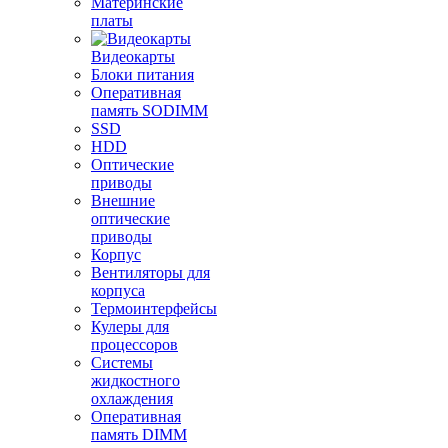
Материнские
платы
Видеокарты
Блоки питания
Оперативная
память SODIMM
SSD
HDD
Оптические
приводы
Внешние
оптические
приводы
Корпус
Вентиляторы для
корпуса
Термоинтерфейсы
Кулеры для
процессоров
Системы
жидкостного
охлаждения
Оперативная
память DIMM