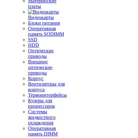
Материнские
платы
Видеокарты
Блоки питания
Оперативная
память SODIMM
SSD
HDD
Оптические
приводы
Внешние
оптические
приводы
Корпус
Вентиляторы для
корпуса
Термоинтерфейсы
Кулеры для
процессоров
Системы
жидкостного
охлаждения
Оперативная
память DIMM