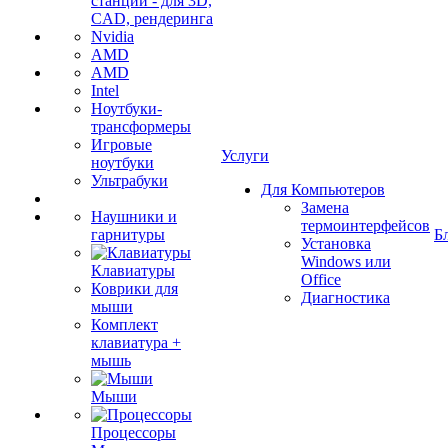
станции - для 3D,
CAD, рендеринга
Nvidia
AMD
AMD
Intel
Ноутбуки-
трансформеры
Игровые
Услуги
ноутбуки
Ультрабуки
Для Компьютеров
Замена
Наушники и
термоинтерфейсов
гарнитуры
Б
Установка
Windows или
Клавиатуры
Office
Коврики для
Диагностика
мыши
Комплект
клавиатура +
мышь
Мыши
Процессоры