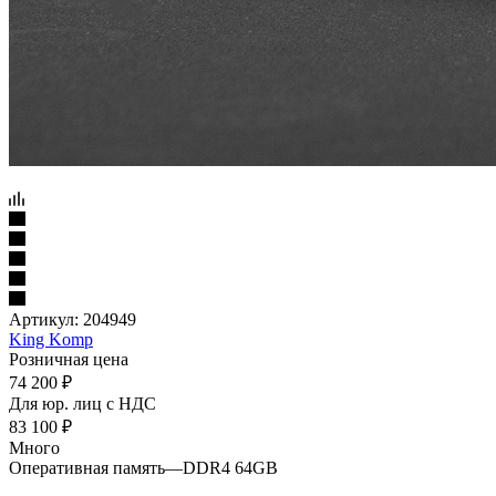
Артикул:
204949
King Komp
Розничная цена
74 200
₽
Для юр. лиц c НДС
83 100
₽
Много
Оперативная память
—
DDR4 64GB