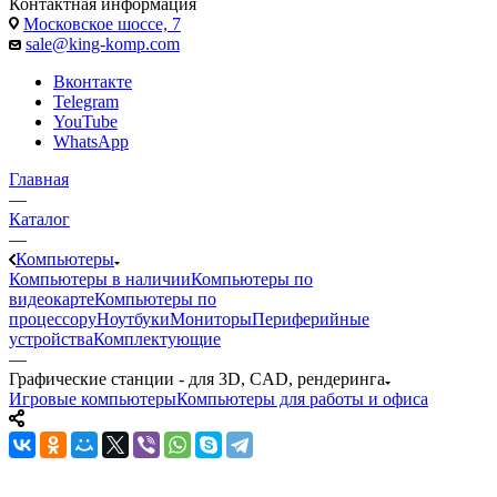
Контактная информация
Московское шоссе, 7
sale@king-komp.com
Вконтакте
Telegram
YouTube
WhatsApp
Главная
—
Каталог
—
Компьютеры
Компьютеры в наличии
Компьютеры по
видеокарте
Компьютеры по
процессору
Ноутбуки
Мониторы
Периферийные
устройства
Комплектующие
—
Графические станции - для 3D, CAD, рендеринга
Игровые компьютеры
Компьютеры для работы и офиса