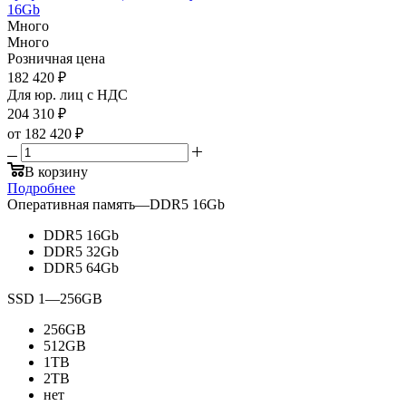
16Gb
Много
Много
Розничная цена
182 420
₽
Для юр. лиц c НДС
204 310
₽
от
182 420 ₽
В корзину
Подробнее
Оперативная память
—
DDR5 16Gb
DDR5 16Gb
DDR5 32Gb
DDR5 64Gb
SSD 1
—
256GB
256GB
512GB
1TB
2TB
нет