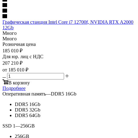
Графическая станция Intel Core i7 12700f, NVIDIA RTX A2000
12Gb
Много
Много
Розничная цена
185 010
₽
Для юр. лиц c НДС
207 210
₽
от
185 010 ₽
В корзину
Подробнее
Оперативная память
—
DDR5 16Gb
DDR5 16Gb
DDR5 32Gb
DDR5 64Gb
SSD 1
—
256GB
256GB