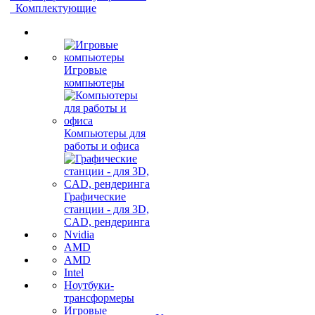
Комплектующие
Игровые
компьютеры
Компьютеры для
работы и офиса
Графические
станции - для 3D,
CAD, рендеринга
Nvidia
AMD
AMD
Intel
Ноутбуки-
трансформеры
Игровые