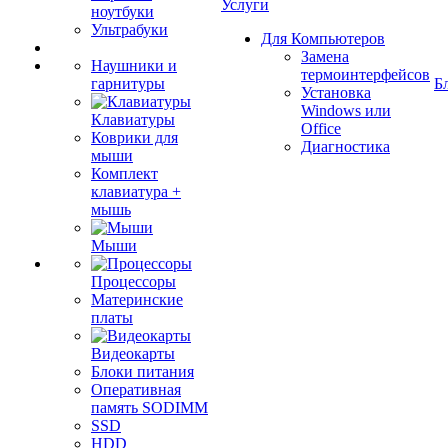
Услуги
ноутбуки
Ультрабуки
Для Компьютеров
Замена
Наушники и
термоинтерфейсов
гарнитуры
Б
Установка
Windows или
Клавиатуры
Office
Коврики для
Диагностика
мыши
Комплект
клавиатура +
мышь
Мыши
Процессоры
Материнские
платы
Видеокарты
Блоки питания
Оперативная
память SODIMM
SSD
HDD