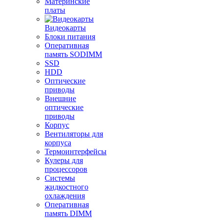
Материнские
платы
Видеокарты
Блоки питания
Оперативная
память SODIMM
SSD
HDD
Оптические
приводы
Внешние
оптические
приводы
Корпус
Вентиляторы для
корпуса
Термоинтерфейсы
Кулеры для
процессоров
Системы
жидкостного
охлаждения
Оперативная
память DIMM