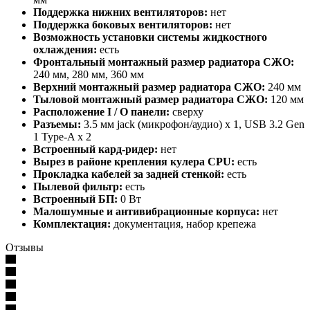
Поддержка нижних вентиляторов:
нет
Поддержка боковых вентиляторов:
нет
Возможность установки системы жидкостного
охлаждения:
есть
Фронтальный монтажный размер радиатора СЖО:
240 мм, 280 мм, 360 мм
Верхний монтажный размер радиатора СЖО:
240 мм
Тыловой монтажный размер радиатора СЖО:
120 мм
Расположение I / O панели:
сверху
Разъемы:
3.5 мм jack (микрофон/аудио) х 1, USB 3.2 Gen
1 Type-A х 2
Встроенный кард-ридер:
нет
Вырез в районе крепления кулера CPU:
есть
Прокладка кабелей за задней стенкой:
есть
Пылевой фильтр:
есть
Встроенный БП:
0 Вт
Малошумные и антивибрационные корпуса:
нет
Комплектация:
документация, набор крепежа
Отзывы