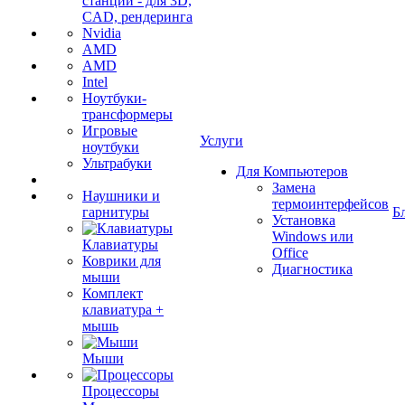
станции - для 3D,
CAD, рендеринга
Nvidia
AMD
AMD
Intel
Ноутбуки-
трансформеры
Игровые
Услуги
ноутбуки
Ультрабуки
Для Компьютеров
Замена
Наушники и
термоинтерфейсов
гарнитуры
Б
Установка
Windows или
Клавиатуры
Office
Коврики для
Диагностика
мыши
Комплект
клавиатура +
мышь
Мыши
Процессоры