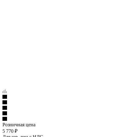
Розничная цена
5 770
₽
Для юр. лиц c НДС