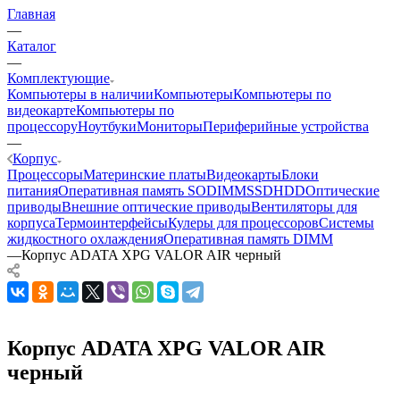
Главная
—
Каталог
—
Комплектующие
Компьютеры в наличии
Компьютеры
Компьютеры по
видеокарте
Компьютеры по
процессору
Ноутбуки
Мониторы
Периферийные устройства
—
Корпус
Процессоры
Материнские платы
Видеокарты
Блоки
питания
Оперативная память SODIMM
SSD
HDD
Оптические
приводы
Внешние оптические приводы
Вентиляторы для
корпуса
Термоинтерфейсы
Кулеры для процессоров
Системы
жидкостного охлаждения
Оперативная память DIMM
—
Корпус ADATA XPG VALOR AIR черный
Корпус ADATA XPG VALOR AIR
черный