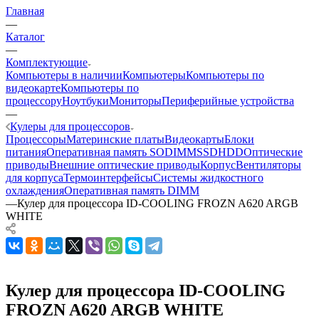
Главная
—
Каталог
—
Комплектующие
Компьютеры в наличии
Компьютеры
Компьютеры по
видеокарте
Компьютеры по
процессору
Ноутбуки
Мониторы
Периферийные устройства
—
Кулеры для процессоров
Процессоры
Материнские платы
Видеокарты
Блоки
питания
Оперативная память SODIMM
SSD
HDD
Оптические
приводы
Внешние оптические приводы
Корпус
Вентиляторы
для корпуса
Термоинтерфейсы
Системы жидкостного
охлаждения
Оперативная память DIMM
—
Кулер для процессора ID-COOLING FROZN A620 ARGB
WHITE
Кулер для процессора ID-COOLING
FROZN A620 ARGB WHITE