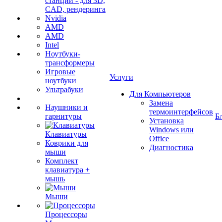
станции - для 3D,
CAD, рендеринга
Nvidia
AMD
AMD
Intel
Ноутбуки-
трансформеры
Игровые
Услуги
ноутбуки
Ультрабуки
Для Компьютеров
Замена
Наушники и
термоинтерфейсов
гарнитуры
Б
Установка
Windows или
Клавиатуры
Office
Коврики для
Диагностика
мыши
Комплект
клавиатура +
мышь
Мыши
Процессоры