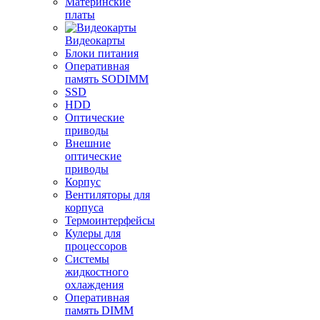
Материнские
платы
Видеокарты
Блоки питания
Оперативная
память SODIMM
SSD
HDD
Оптические
приводы
Внешние
оптические
приводы
Корпус
Вентиляторы для
корпуса
Термоинтерфейсы
Кулеры для
процессоров
Системы
жидкостного
охлаждения
Оперативная
память DIMM