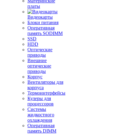
Материнские
платы
Видеокарты
Блоки питания
Оперативная
память SODIMM
SSD
HDD
Оптические
приводы
Внешние
оптические
приводы
Корпус
Вентиляторы для
корпуса
Термоинтерфейсы
Кулеры для
процессоров
Системы
жидкостного
охлаждения
Оперативная
память DIMM