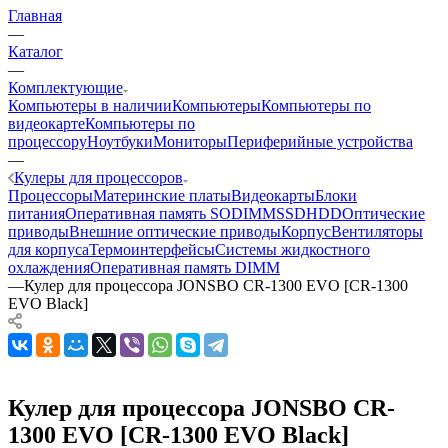
Главная
—
Каталог
—
Комплектующие
Компьютеры в наличии
Компьютеры
Компьютеры по
видеокарте
Компьютеры по
процессору
Ноутбуки
Мониторы
Периферийные устройства
—
Кулеры для процессоров
Процессоры
Материнские платы
Видеокарты
Блоки
питания
Оперативная память SODIMM
SSD
HDD
Оптические
приводы
Внешние оптические приводы
Корпус
Вентиляторы
для корпуса
Термоинтерфейсы
Системы жидкостного
охлаждения
Оперативная память DIMM
—
Кулер для процессора JONSBO CR-1300 EVO [CR-1300
EVO Black]
Кулер для процессора JONSBO CR-
1300 EVO [CR-1300 EVO Black]