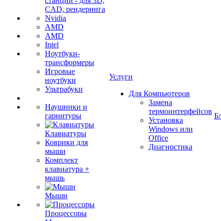
станции - для 3D,
CAD, рендеринга
Nvidia
AMD
AMD
Intel
Ноутбуки-
трансформеры
Игровые
Услуги
ноутбуки
Ультрабуки
Для Компьютеров
Замена
Наушники и
термоинтерфейсов
гарнитуры
Б
Установка
Windows или
Клавиатуры
Office
Коврики для
Диагностика
мыши
Комплект
клавиатура +
мышь
Мыши
Процессоры