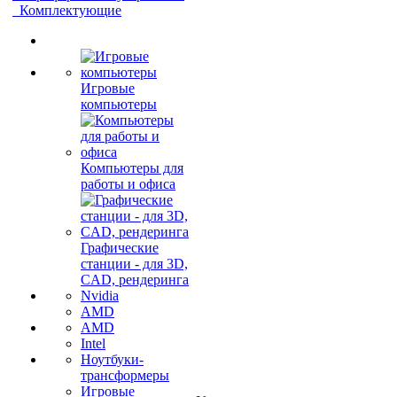
Комплектующие
Игровые
компьютеры
Компьютеры для
работы и офиса
Графические
станции - для 3D,
CAD, рендеринга
Nvidia
AMD
AMD
Intel
Ноутбуки-
трансформеры
Игровые