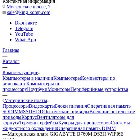
Контактная информация
Московское шоссе, 7
sale@king-komp.com
Вконтакте
Telegram
YouTube
WhatsApp
Главная
—
Каталог
—
Комплектующие
Компьютеры в наличии
Компьютеры
Компьютеры по
видеокарте
Компьютеры по
процессору
Ноутбуки
Мониторы
Периферийные устройства
—
Материнские платы
Процессоры
Видеокарты
Блоки питания
Оперативная память
SODIMM
SSD
HDD
Оптические приводы
Внешние оптические
приводы
Корпус
Вентиляторы для
корпуса
Термоинтерфейсы
Кулеры для процессоров
Системы
жидкостного охлаждения
Оперативная память DIMM
—
Материнская плата GIGABYTE B760M DS3H WIFI6E