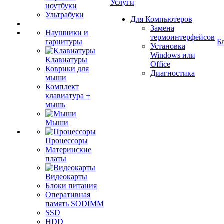
Услуги
ноутбуки
Ультрабуки
Для Компьютеров
Замена
Наушники и
термоинтерфейсов
гарнитуры
Б
Установка
Windows или
Клавиатуры
Office
Коврики для
Диагностика
мыши
Комплект
клавиатура +
мышь
Мыши
Процессоры
Материнские
платы
Видеокарты
Блоки питания
Оперативная
память SODIMM
SSD
HDD