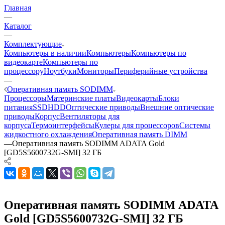
Главная
—
Каталог
—
Комплектующие
Компьютеры в наличии
Компьютеры
Компьютеры по
видеокарте
Компьютеры по
процессору
Ноутбуки
Мониторы
Периферийные устройства
—
Оперативная память SODIMM
Процессоры
Материнские платы
Видеокарты
Блоки
питания
SSD
HDD
Оптические приводы
Внешние оптические
приводы
Корпус
Вентиляторы для
корпуса
Термоинтерфейсы
Кулеры для процессоров
Системы
жидкостного охлаждения
Оперативная память DIMM
—
Оперативная память SODIMM ADATA Gold
[GD5S5600732G-SMI] 32 ГБ
Оперативная память SODIMM ADATA
Gold [GD5S5600732G-SMI] 32 ГБ