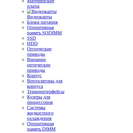
Материнские
платы
Видеокарты
Блоки питания
Оперативная
память SODIMM
SSD
HDD
Оптические
приводы
Внешние
оптические
приводы
Корпус
Вентиляторы для
корпуса
Термоинтерфейсы
Кулеры для
процессоров
Системы
жидкостного
охлаждения
Оперативная
память DIMM