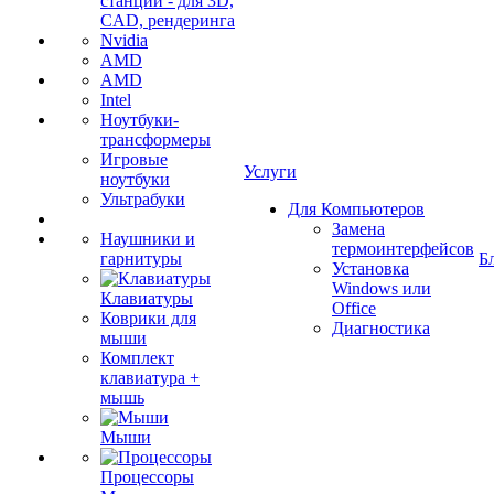
станции - для 3D,
CAD, рендеринга
Nvidia
AMD
AMD
Intel
Ноутбуки-
трансформеры
Игровые
Услуги
ноутбуки
Ультрабуки
Для Компьютеров
Замена
Наушники и
термоинтерфейсов
гарнитуры
Б
Установка
Windows или
Клавиатуры
Office
Коврики для
Диагностика
мыши
Комплект
клавиатура +
мышь
Мыши
Процессоры