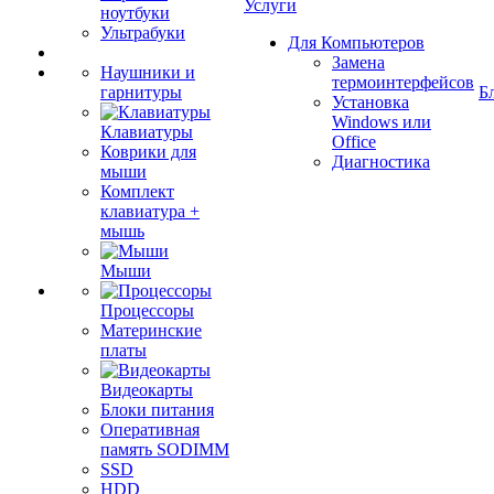
Услуги
ноутбуки
Ультрабуки
Для Компьютеров
Замена
Наушники и
термоинтерфейсов
гарнитуры
Б
Установка
Windows или
Клавиатуры
Office
Коврики для
Диагностика
мыши
Комплект
клавиатура +
мышь
Мыши
Процессоры
Материнские
платы
Видеокарты
Блоки питания
Оперативная
память SODIMM
SSD
HDD