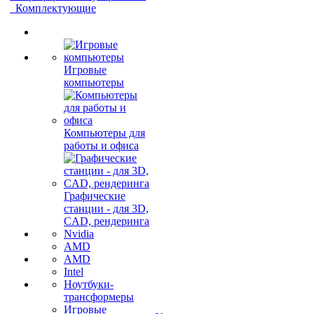
Комплектующие
Игровые
компьютеры
Компьютеры для
работы и офиса
Графические
станции - для 3D,
CAD, рендеринга
Nvidia
AMD
AMD
Intel
Ноутбуки-
трансформеры
Игровые