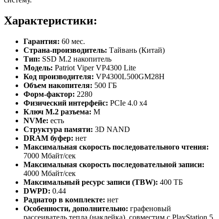
Характеристики:
Гарантия:
60 мес.
Страна-производитель:
Тайвань (Китай)
Тип:
SSD M.2 накопитель
Модель:
Patriot Viper VP4300 Lite
Код производителя:
VP4300L500GM28H
Объем накопителя:
500 ГБ
Форм-фактор:
2280
Физический интерфейс:
PCIe 4.0 x4
Ключ M.2 разъема:
M
NVMe:
есть
Структура памяти:
3D NAND
DRAM буфер:
нет
Максимальная скорость последовательного чтения:
7000 Мбайт/сек
Максимальная скорость последовательной записи:
4000 Мбайт/сек
Максимальный ресурс записи (TBW):
400 ТБ
DWPD:
0.44
Радиатор в комплекте:
нет
Особенности, дополнительно:
графеновый
рассеиватель тепла (наклейка), совместим с PlayStation 5