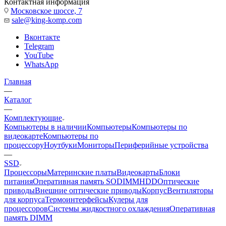
Контактная информация
Московское шоссе, 7
sale@king-komp.com
Вконтакте
Telegram
YouTube
WhatsApp
Главная
—
Каталог
—
Комплектующие
Компьютеры в наличии
Компьютеры
Компьютеры по
видеокарте
Компьютеры по
процессору
Ноутбуки
Мониторы
Периферийные устройства
—
SSD
Процессоры
Материнские платы
Видеокарты
Блоки
питания
Оперативная память SODIMM
HDD
Оптические
приводы
Внешние оптические приводы
Корпус
Вентиляторы
для корпуса
Термоинтерфейсы
Кулеры для
процессоров
Системы жидкостного охлаждения
Оперативная
память DIMM