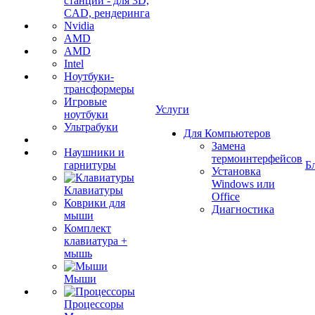
станции - для 3D,
CAD, рендеринга
Nvidia
AMD
AMD
Intel
Ноутбуки-
трансформеры
Игровые
Услуги
ноутбуки
Ультрабуки
Для Компьютеров
Замена
Наушники и
термоинтерфейсов
гарнитуры
Б
Установка
Windows или
Клавиатуры
Office
Коврики для
Диагностика
мыши
Комплект
клавиатура +
мышь
Мыши
Процессоры