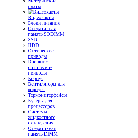
Материнские
платы
Видеокарты
Блоки питания
Оперативная
память SODIMM
SSD
HDD
Оптические
приводы
Внешние
оптические
приводы
Корпус
Вентиляторы для
корпуса
Термоинтерфейсы
Кулеры для
процессоров
Системы
жидкостного
охлаждения
Оперативная
память DIMM