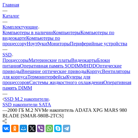
Главная
—
Каталог
—
Комплектующие
Компьютеры в наличии
Компьютеры
Компьютеры по
видеокарте
Компьютеры по
процессору
Ноутбуки
Мониторы
Периферийные устройства
—
SSD
Процессоры
Материнские платы
Видеокарты
Блоки
питания
Оперативная память SODIMM
HDD
Оптические
приводы
Внешние оптические приводы
Корпус
Вентиляторы
для корпуса
Термоинтерфейсы
Кулеры для
процессоров
Системы жидкостного охлаждения
Оперативная
память DIMM
—
SSD M.2 накопители
SSD накопители SATA
—
2000 ГБ M.2 NVMe накопитель ADATA XPG MARS 980
BLADE [SMAR-980B-2TCS]