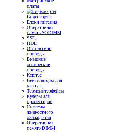
Материнские
платы
Видеокарты
Блоки питания
Оперативная
память SODIMM
SSD
HDD
Оптические
приводы
Внешние
оптические
приводы
Корпус
Вентиляторы для
корпуса
Термоинтерфейсы
Кулеры для
процессоров
Системы
жидкостного
охлаждения
Оперативная
память DIMM