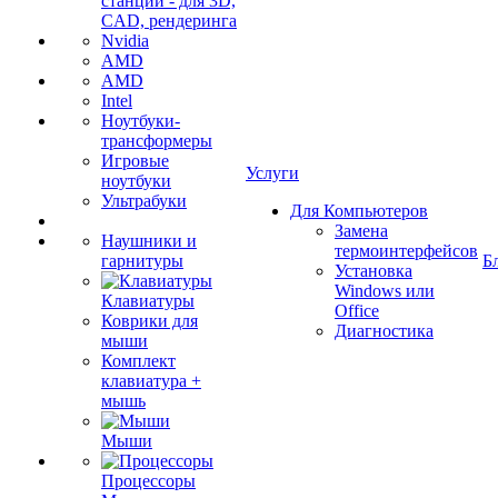
станции - для 3D,
CAD, рендеринга
Nvidia
AMD
AMD
Intel
Ноутбуки-
трансформеры
Игровые
Услуги
ноутбуки
Ультрабуки
Для Компьютеров
Замена
Наушники и
термоинтерфейсов
гарнитуры
Б
Установка
Windows или
Клавиатуры
Office
Коврики для
Диагностика
мыши
Комплект
клавиатура +
мышь
Мыши
Процессоры