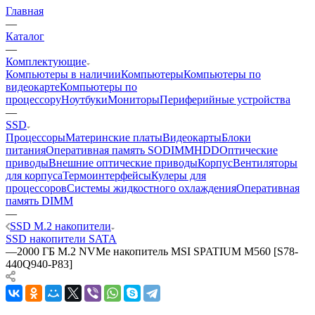
Главная
—
Каталог
—
Комплектующие
Компьютеры в наличии
Компьютеры
Компьютеры по
видеокарте
Компьютеры по
процессору
Ноутбуки
Мониторы
Периферийные устройства
—
SSD
Процессоры
Материнские платы
Видеокарты
Блоки
питания
Оперативная память SODIMM
HDD
Оптические
приводы
Внешние оптические приводы
Корпус
Вентиляторы
для корпуса
Термоинтерфейсы
Кулеры для
процессоров
Системы жидкостного охлаждения
Оперативная
память DIMM
—
SSD M.2 накопители
SSD накопители SATA
—
2000 ГБ M.2 NVMe накопитель MSI SPATIUM M560 [S78-
440Q940-P83]