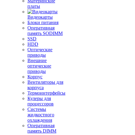
Материнские
платы
Видеокарты
Блоки питания
Оперативная
память SODIMM
SSD
HDD
Оптические
приводы
Внешние
оптические
приводы
Корпус
Вентиляторы для
корпуса
Термоинтерфейсы
Кулеры для
процессоров
Системы
жидкостного
охлаждения
Оперативная
память DIMM