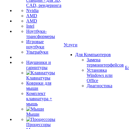
станции - для 3D,
CAD, рендеринга
Nvidia
AMD
AMD
Intel
Ноутбуки-
трансформеры
Игровые
Услуги
ноутбуки
Ультрабуки
Для Компьютеров
Замена
Наушники и
термоинтерфейсов
гарнитуры
Б
Установка
Windows или
Клавиатуры
Office
Коврики для
Диагностика
мыши
Комплект
клавиатура +
мышь
Мыши
Процессоры