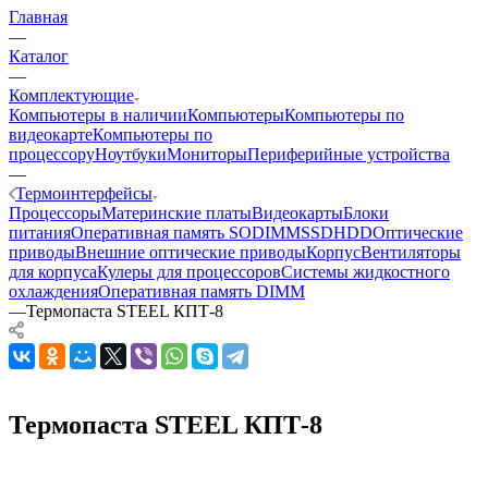
Главная
—
Каталог
—
Комплектующие
Компьютеры в наличии
Компьютеры
Компьютеры по
видеокарте
Компьютеры по
процессору
Ноутбуки
Мониторы
Периферийные устройства
—
Термоинтерфейсы
Процессоры
Материнские платы
Видеокарты
Блоки
питания
Оперативная память SODIMM
SSD
HDD
Оптические
приводы
Внешние оптические приводы
Корпус
Вентиляторы
для корпуса
Кулеры для процессоров
Системы жидкостного
охлаждения
Оперативная память DIMM
—
Термопаста STEEL КПТ-8
Термопаста STEEL КПТ-8