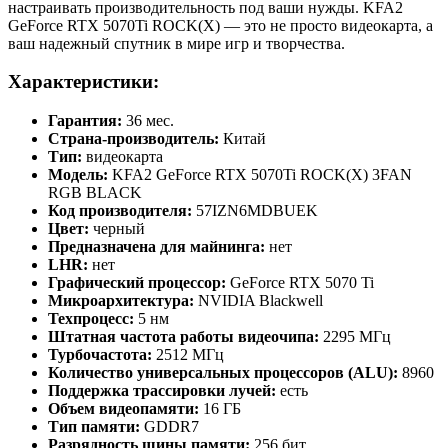
настраивать производительность под ваши нужды. KFA2
GeForce RTX 5070Ti ROCK(X) — это не просто видеокарта, а
ваш надежный спутник в мире игр и творчества.
Характеристики:
Гарантия:
36 мес.
Страна-производитель:
Китай
Тип:
видеокарта
Модель:
KFA2 GeForce RTX 5070Ti ROCK(X) 3FAN
RGB BLACK
Код производителя:
57IZN6MDBUEK
Цвет:
черный
Предназначена для майнинга:
нет
LHR:
нет
Графический процессор:
GeForce RTX 5070 Ti
Микроархитектура:
NVIDIA Blackwell
Техпроцесс:
5 нм
Штатная частота работы видеочипа:
2295 МГц
Турбочастота:
2512 МГц
Количество универсальных процессоров (ALU):
8960
Поддержка трассировки лучей:
есть
Объем видеопамяти:
16 ГБ
Тип памяти:
GDDR7
Разрядность шины памяти:
256 бит