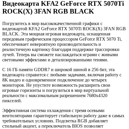
Видеокарта KFA2 GeForce RTX 5070Ti
ROCK(X) 3FAN RGB BLACK
Погрузитесь в мир высококачественной графики с
видеокартой KFA2 GeForce RTX 5070Ti ROCK(X) 3FAN RGB
BLACK. Эта мощная игровая видеокарта, оснащенная
передовым графическим процессором GeForce RTX 5070 Ti,
обеспечивает невероятную производительность и
реалистичную картинку благодаря поддержке трассировки
лучей. Теперь вы сможете наслаждаться играми с живыми
световыми эффектами и детализированными тенями.
С 16 ГБ памяти GDDR7 и широкой шиной в 256 бит, эта
видеокарта справится с любыми задачами, включая работу с
8K видео и одновременное подключение до четырех
мониторов. Не упустите возможность расширить свои
игровые горизонты и погрузиться в мир виртуальной
реальности с максимальным разрешением 7680x4320
пикселей.
Эффективная система охлаждения с тремя осевыми
вентиляторами гарантирует стабильную работу даже в самых
требовательных условиях. Подсветка RGB добавляет
стильный акцент, а переключатель BIOS позволяет