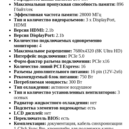
Максимальная пропускная способность памяти:
896
Гбайт/сек
Эффективная частота памяти:
28000 МГц
Тип и количество видеоразъемов:
3 x DisplayPort,
HDMI
Версия HDMI:
2.1b
Версия DisplayPort:
2.1b
Количество подключаемых одновременно
мониторов:
4
Максимальное разрешение:
7680x4320 (8K Ultra HD)
Интерфейс подключения:
PCIe 5.0
Форм-фактор разъема подключения:
PCIe x16
Количество линий PCI Express:
16
Разъемы дополнительного питания:
16 pin (12V-2x6)
Рекомендуемый блок питания:
750 Вт
Потребляемая мощность:
300 Вт
Тип охлаждения:
активное воздушное
Тип и количество установленных вентиляторов:
3
осевых
Радиатор жидкостного охлаждения:
нет
Подсветка элементов видеокарты:
есть
LCD дисплей:
нет
Переключатель BIOS:
есть
Комплектация:
документация, кабель синхронизации
1-Click Sync Pro, кронштейн для поддержки карты,