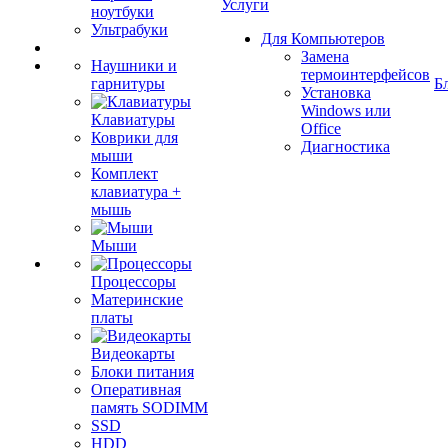
Услуги
ноутбуки
Ультрабуки
Для Компьютеров
Замена
Наушники и
термоинтерфейсов
гарнитуры
Б
Установка
Windows или
Клавиатуры
Office
Коврики для
Диагностика
мыши
Комплект
клавиатура +
мышь
Мыши
Процессоры
Материнские
платы
Видеокарты
Блоки питания
Оперативная
память SODIMM
SSD
HDD