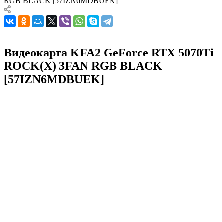
RGB BLACK [57IZN6MDBUEK]
Видеокарта KFA2 GeForce RTX 5070Ti
ROCK(X) 3FAN RGB BLACK
[57IZN6MDBUEK]