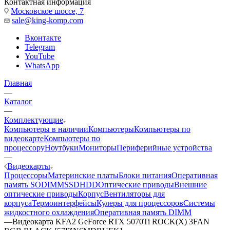
Контактная информация
Московское шоссе, 7
sale@king-komp.com
Вконтакте
Telegram
YouTube
WhatsApp
Главная
—
Каталог
—
Комплектующие
Компьютеры в наличии
Компьютеры
Компьютеры по
видеокарте
Компьютеры по
процессору
Ноутбуки
Мониторы
Периферийные устройства
—
Видеокарты
Процессоры
Материнские платы
Блоки питания
Оперативная
память SODIMM
SSD
HDD
Оптические приводы
Внешние
оптические приводы
Корпус
Вентиляторы для
корпуса
Термоинтерфейсы
Кулеры для процессоров
Системы
жидкостного охлаждения
Оперативная память DIMM
—
Видеокарта KFA2 GeForce RTX 5070Ti ROCK(X) 3FAN