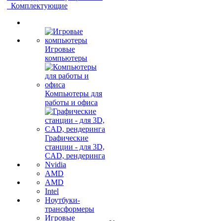
Комплектующие
Игровые
компьютеры
Компьютеры для
работы и офиса
Графические
станции - для 3D,
CAD, рендеринга
Nvidia
AMD
AMD
Intel
Ноутбуки-
трансформеры
Игровые