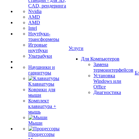
станции - для 3D,
CAD, рендеринга
Nvidia
AMD
AMD
Intel
Ноутбуки-
трансформеры
Игровые
Услуги
ноутбуки
Ультрабуки
Для Компьютеров
Замена
Наушники и
термоинтерфейсов
гарнитуры
Б
Установка
Windows или
Клавиатуры
Office
Коврики для
Диагностика
мыши
Комплект
клавиатура +
мышь
Мыши
Процессоры