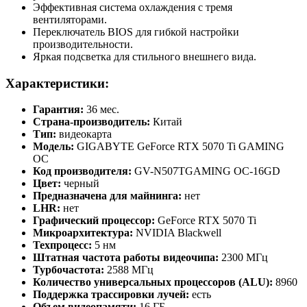
Эффективная система охлаждения с тремя
вентиляторами.
Переключатель BIOS для гибкой настройки
производительности.
Яркая подсветка для стильного внешнего вида.
Характеристики:
Гарантия:
36 мес.
Страна-производитель:
Китай
Тип:
видеокарта
Модель:
GIGABYTE GeForce RTX 5070 Ti GAMING
OC
Код производителя:
GV-N507TGAMING OC-16GD
Цвет:
черный
Предназначена для майнинга:
нет
LHR:
нет
Графический процессор:
GeForce RTX 5070 Ti
Микроархитектура:
NVIDIA Blackwell
Техпроцесс:
5 нм
Штатная частота работы видеочипа:
2300 МГц
Турбочастота:
2588 МГц
Количество универсальных процессоров (ALU):
8960
Поддержка трассировки лучей:
есть
Объем видеопамяти:
16 ГБ