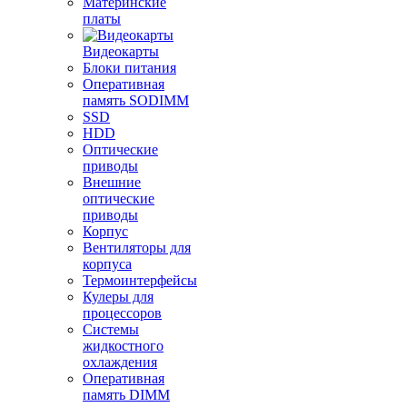
Материнские
платы
Видеокарты
Блоки питания
Оперативная
память SODIMM
SSD
HDD
Оптические
приводы
Внешние
оптические
приводы
Корпус
Вентиляторы для
корпуса
Термоинтерфейсы
Кулеры для
процессоров
Системы
жидкостного
охлаждения
Оперативная
память DIMM