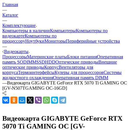
Главная
—
Каталог
—
Комплектующие
Компьютеры в наличии
Компьютеры
Компьютеры по
видеокарте
Компьютеры по
процессору
Ноутбуки
Мониторы
Периферийные устройства
—
Видеокарты
Процессоры
Материнские платы
Блоки питания
Оперативная
память SODIMM
SSD
HDD
Оптические приводы
Внешние
оптические приводы
Корпус
Вентиляторы для
корпуса
Термоинтерфейсы
Кулеры для процессоров
Системы
жидкостного охлаждения
Оперативная память DIMM
—
Видеокарта GIGABYTE GeForce RTX 5070 Ti GAMING OC
[GV-N507TGAMING OC-16GD]
Видеокарта GIGABYTE GeForce RTX
5070 Ti GAMING OC [GV-