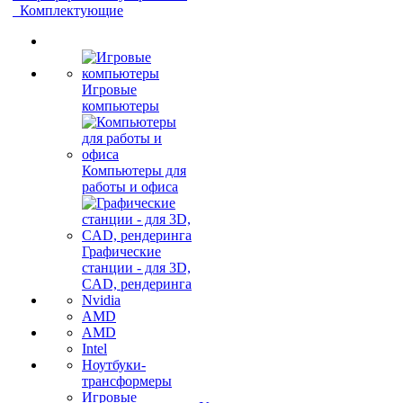
Комплектующие
Игровые
компьютеры
Компьютеры для
работы и офиса
Графические
станции - для 3D,
CAD, рендеринга
Nvidia
AMD
AMD
Intel
Ноутбуки-
трансформеры
Игровые