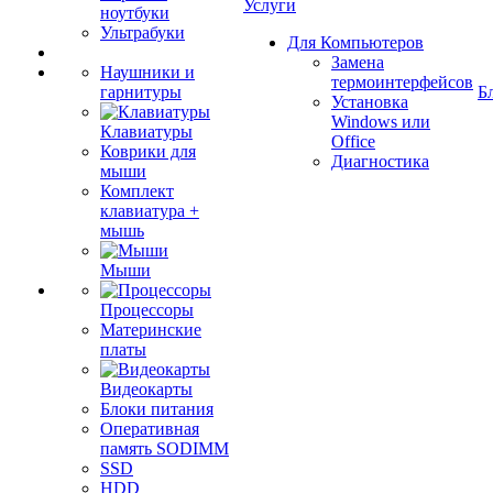
Услуги
ноутбуки
Ультрабуки
Для Компьютеров
Замена
Наушники и
термоинтерфейсов
гарнитуры
Б
Установка
Windows или
Клавиатуры
Office
Коврики для
Диагностика
мыши
Комплект
клавиатура +
мышь
Мыши
Процессоры
Материнские
платы
Видеокарты
Блоки питания
Оперативная
память SODIMM
SSD
HDD