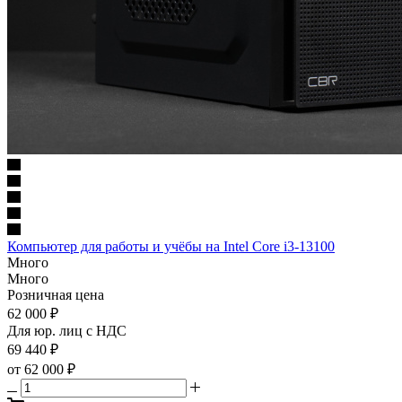
Компьютер для работы и учёбы на Intel Core i3-13100
Много
Много
Розничная цена
62 000
₽
Для юр. лиц c НДС
69 440
₽
от
62 000 ₽