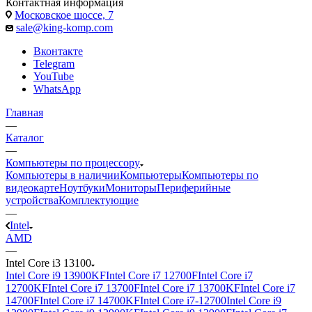
Контактная информация
Московское шоссе, 7
sale@king-komp.com
Вконтакте
Telegram
YouTube
WhatsApp
Главная
—
Каталог
—
Компьютеры по процессору
Компьютеры в наличии
Компьютеры
Компьютеры по
видеокарте
Ноутбуки
Мониторы
Периферийные
устройства
Комплектующие
—
Intel
AMD
—
Intel Core i3 13100
Intel Core i9 13900KF
Intel Core i7 12700F
Intel Core i7
12700KF
Intel Core i7 13700F
Intel Core i7 13700KF
Intel Core i7
14700F
Intel Core i7 14700KF
Intel Core i7-12700
Intel Core i9