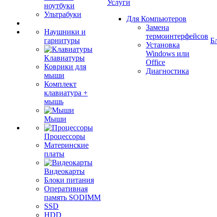
Услуги
ноутбуки
Ультрабуки
Для Компьютеров
Замена
Наушники и
термоинтерфейсов
гарнитуры
Б
Установка
Windows или
Клавиатуры
Office
Коврики для
Диагностика
мыши
Комплект
клавиатура +
мышь
Мыши
Процессоры
Материнские
платы
Видеокарты
Блоки питания
Оперативная
память SODIMM
SSD
HDD