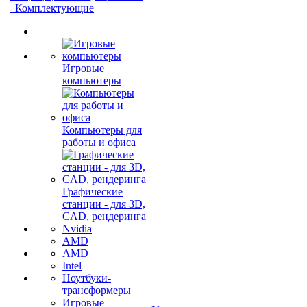
Комплектующие
Игровые
компьютеры
Компьютеры для
работы и офиса
Графические
станции - для 3D,
CAD, рендеринга
Nvidia
AMD
AMD
Intel
Ноутбуки-
трансформеры
Игровые