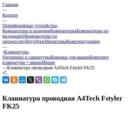
Главная
—
Каталог
—
Периферийные устройства
Компьютеры в наличии
Компьютеры
Компьютеры по
видеокарте
Компьютеры по
процессору
Ноутбуки
Мониторы
Комплектующие
—
Клавиатуры
Наушники и гарнитуры
Коврики для мыши
Комплект
клавиатура + мышь
Мыши
—
Клавиатура проводная A4Tech Fstyler FK25
Клавиатура проводная A4Tech Fstyler
FK25