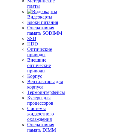
Материнские
платы
Видеокарты
Блоки питания
Оперативная
память SODIMM
SSD
HDD
Оптические
приводы
Внешние
оптические
приводы
Корпус
Вентиляторы для
корпуса
Термоинтерфейсы
Кулеры для
процессоров
Системы
жидкостного
охлаждения
Оперативная
память DIMM