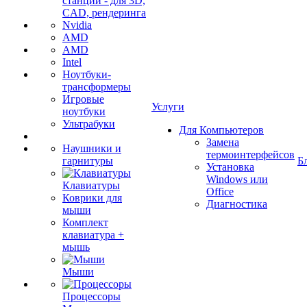
станции - для 3D,
CAD, рендеринга
Nvidia
AMD
AMD
Intel
Ноутбуки-
трансформеры
Игровые
Услуги
ноутбуки
Ультрабуки
Для Компьютеров
Замена
Наушники и
термоинтерфейсов
гарнитуры
Б
Установка
Windows или
Клавиатуры
Office
Коврики для
Диагностика
мыши
Комплект
клавиатура +
мышь
Мыши
Процессоры