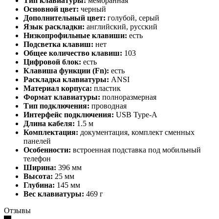
Тип клавиатуры:
мембранная
Основной цвет:
черный
Дополнительный цвет:
голубой, серый
Язык раскладки:
английский, русский
Низкопрофильные клавиши:
есть
Подсветка клавиш:
нет
Общее количество клавиш:
103
Цифровой блок:
есть
Клавиша функции (Fn):
есть
Раскладка клавиатуры:
ANSI
Материал корпуса:
пластик
Формат клавиатуры:
полноразмерная
Тип подключения:
проводная
Интерфейс подключения:
USB Type-A
Длина кабеля:
1.5 м
Комплектация:
документация, комплект сменных
панелей
Особенности:
встроенная подставка под мобильный
телефон
Ширина:
396 мм
Высота:
25 мм
Глубина:
145 мм
Вес клавиатуры:
469 г
Отзывы