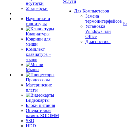
Услуги
ноутбуки
Ультрабуки
Для Компьютеров
Замена
Наушники и
термоинтерфейсов
гарнитуры
Б
Установка
Windows или
Клавиатуры
Office
Коврики для
Диагностика
мыши
Комплект
клавиатура +
мышь
Мыши
Процессоры
Материнские
платы
Видеокарты
Блоки питания
Оперативная
память SODIMM
SSD
HDD