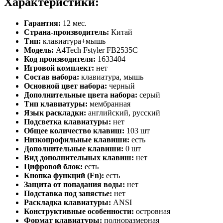
Характеристики:
Гарантия:
12 мес.
Страна-производитель:
Китай
Тип:
клавиатура+мышь
Модель:
A4Tech Fstyler FB2535C
Код производителя:
1633404
Игровой комплект:
нет
Состав набора:
клавиатура, мышь
Основной цвет набора:
черный
Дополнительные цвета набора:
серый
Тип клавиатуры:
мембранная
Язык раскладки:
английский, русский
Подсветка клавиатуры:
нет
Общее количество клавиш:
103 шт
Низкопрофильные клавиши:
есть
Дополнительные клавиши:
0 шт
Вид дополнительных клавиш:
нет
Цифровой блок:
есть
Кнопка функций (Fn):
есть
Защита от попадания воды:
нет
Подставка под запястье:
нет
Раскладка клавиатуры:
ANSI
Конструктивные особенности:
островная
Формат клавиатуры:
полноразмерная