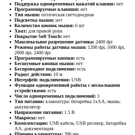
Поддержка одновременных нажатий клавиш:
нет
Программируемые клавиши:
нет
Тип мыши:
оптическая светодиодная
Подсветка мыши:
нет
Количество кнопок мыши:
6 шт
Хват:
для правой руки
Покрытие Soft Touch:
нет
Максимальное разрешение датчика:
2400 dpi
Режимы работы датчика мыши:
1200 dpi, 1600 dpi,
2000 dpi, 2400 dpi
Программируемые кнопки:
есть
Бесшумные кнопки мыши:
нет
Беспроводное подключение:
есть
Радиус действия:
10 м
Интерфейс подключения:
USB
Функция одновременной работы с несколькими
устройствами:
есть
Число одновременных подключений:
3
Тип питания:
клавиатура: батарейка 1xAA, мышь:
аккумулятор
Напряжение питания:
1.5 В
Макросы:
нет
Комплектация:
USB кабель, USB ресивер, батарейка
АА, документация
Ширина клавиатуры:
396 мм