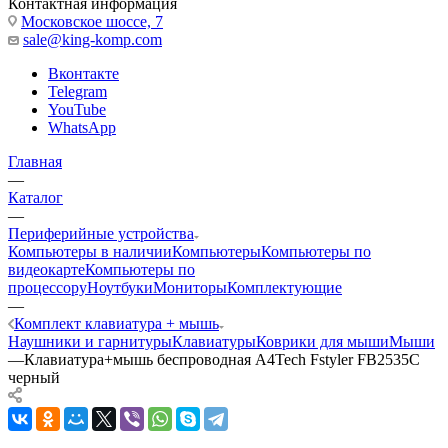
Контактная информация
Московское шоссе, 7
sale@king-komp.com
Вконтакте
Telegram
YouTube
WhatsApp
Главная
—
Каталог
—
Периферийные устройства
Компьютеры в наличии
Компьютеры
Компьютеры по
видеокарте
Компьютеры по
процессору
Ноутбуки
Мониторы
Комплектующие
—
Комплект клавиатура + мышь
Наушники и гарнитуры
Клавиатуры
Коврики для мыши
Мыши
—
Клавиатура+мышь беспроводная A4Tech Fstyler FB2535C
черный