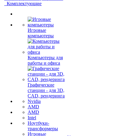
Комплектующие
Игровые
компьютеры
Компьютеры для
работы и офиса
Графические
станции - для 3D,
CAD, рендеринга
Nvidia
AMD
AMD
Intel
Ноутбуки-
трансформеры
Игровые