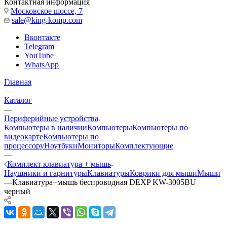
Контактная информация
Московское шоссе, 7
sale@king-komp.com
Вконтакте
Telegram
YouTube
WhatsApp
Главная
—
Каталог
—
Периферийные устройства
Компьютеры в наличии
Компьютеры
Компьютеры по
видеокарте
Компьютеры по
процессору
Ноутбуки
Мониторы
Комплектующие
—
Комплект клавиатура + мышь
Наушники и гарнитуры
Клавиатуры
Коврики для мыши
Мыши
—
Клавиатура+мышь беспроводная DEXP KW-3005BU
черный