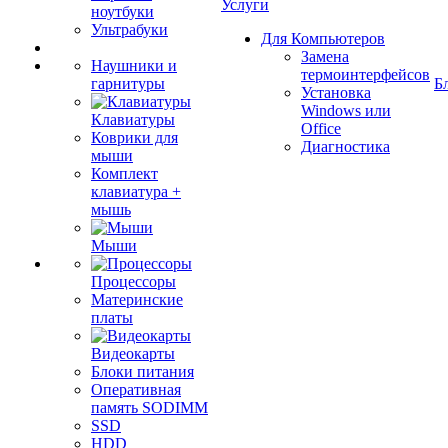
Услуги
ноутбуки
Ультрабуки
Для Компьютеров
Замена
Наушники и
термоинтерфейсов
гарнитуры
Б
Установка
Windows или
Клавиатуры
Office
Коврики для
Диагностика
мыши
Комплект
клавиатура +
мышь
Мыши
Процессоры
Материнские
платы
Видеокарты
Блоки питания
Оперативная
память SODIMM
SSD
HDD