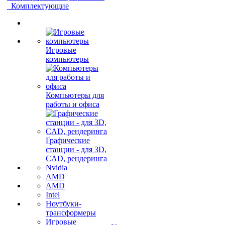
Комплектующие
Игровые
компьютеры
Компьютеры для
работы и офиса
Графические
станции - для 3D,
CAD, рендеринга
Nvidia
AMD
AMD
Intel
Ноутбуки-
трансформеры
Игровые