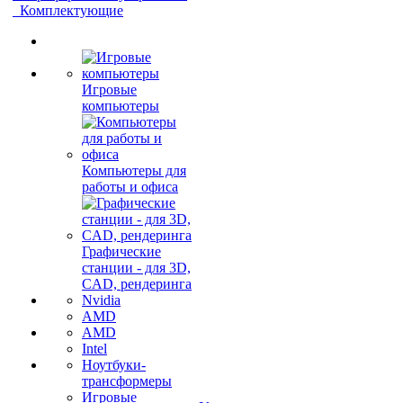
Комплектующие
Игровые
компьютеры
Компьютеры для
работы и офиса
Графические
станции - для 3D,
CAD, рендеринга
Nvidia
AMD
AMD
Intel
Ноутбуки-
трансформеры
Игровые