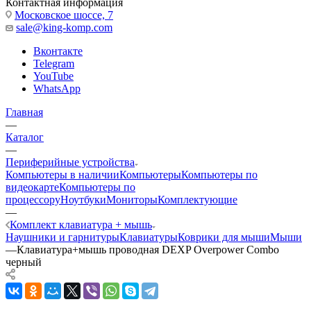
Контактная информация
Московское шоссе, 7
sale@king-komp.com
Вконтакте
Telegram
YouTube
WhatsApp
Главная
—
Каталог
—
Периферийные устройства
Компьютеры в наличии
Компьютеры
Компьютеры по
видеокарте
Компьютеры по
процессору
Ноутбуки
Мониторы
Комплектующие
—
Комплект клавиатура + мышь
Наушники и гарнитуры
Клавиатуры
Коврики для мыши
Мыши
—
Клавиатура+мышь проводная DEXP Overpower Combo
черный