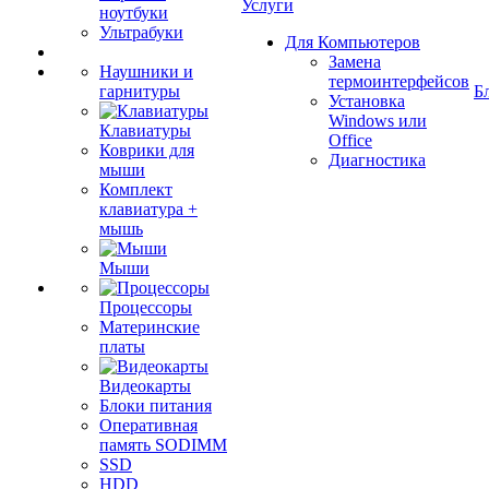
Услуги
ноутбуки
Ультрабуки
Для Компьютеров
Замена
Наушники и
термоинтерфейсов
гарнитуры
Б
Установка
Windows или
Клавиатуры
Office
Коврики для
Диагностика
мыши
Комплект
клавиатура +
мышь
Мыши
Процессоры
Материнские
платы
Видеокарты
Блоки питания
Оперативная
память SODIMM
SSD
HDD