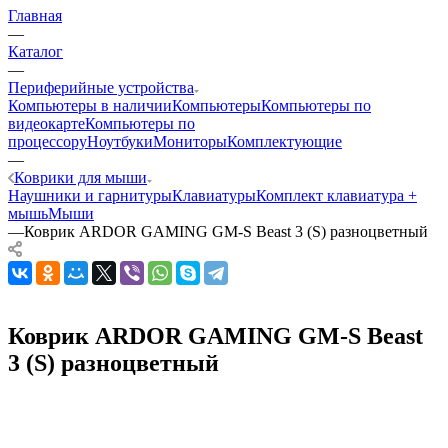
Главная
—
Каталог
—
Периферийные устройства
Компьютеры в наличии
Компьютеры
Компьютеры по
видеокарте
Компьютеры по
процессору
Ноутбуки
Мониторы
Комплектующие
—
Коврики для мыши
Наушники и гарнитуры
Клавиатуры
Комплект клавиатура +
мышь
Мыши
—
Коврик ARDOR GAMING GM-S Beast 3 (S) разноцветный
Коврик ARDOR GAMING GM-S Beast
3 (S) разноцветный