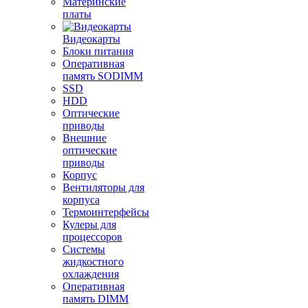
Материнские
платы
Видеокарты
Блоки питания
Оперативная
память SODIMM
SSD
HDD
Оптические
приводы
Внешние
оптические
приводы
Корпус
Вентиляторы для
корпуса
Термоинтерфейсы
Кулеры для
процессоров
Системы
жидкостного
охлаждения
Оперативная
память DIMM