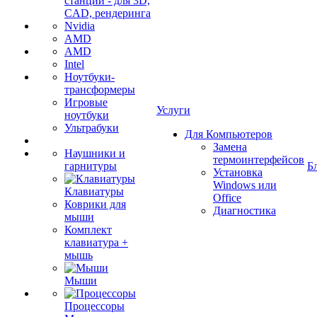
станции - для 3D,
CAD, рендеринга
Nvidia
AMD
AMD
Intel
Ноутбуки-
трансформеры
Игровые
Услуги
ноутбуки
Ультрабуки
Для Компьютеров
Замена
Наушники и
термоинтерфейсов
гарнитуры
Б
Установка
Windows или
Клавиатуры
Office
Коврики для
Диагностика
мыши
Комплект
клавиатура +
мышь
Мыши
Процессоры