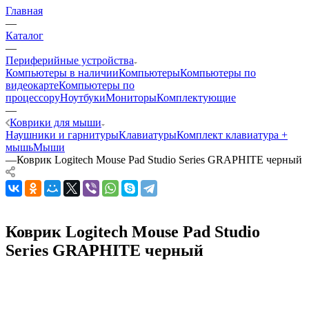
Главная
—
Каталог
—
Периферийные устройства
Компьютеры в наличии
Компьютеры
Компьютеры по
видеокарте
Компьютеры по
процессору
Ноутбуки
Мониторы
Комплектующие
—
Коврики для мыши
Наушники и гарнитуры
Клавиатуры
Комплект клавиатура +
мышь
Мыши
—
Коврик Logitech Mouse Pad Studio Series GRAPHITE черный
Коврик Logitech Mouse Pad Studio
Series GRAPHITE черный