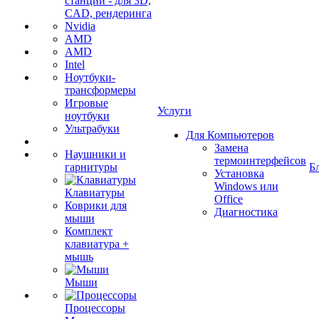
станции - для 3D,
CAD, рендеринга
Nvidia
AMD
AMD
Intel
Ноутбуки-
трансформеры
Игровые
Услуги
ноутбуки
Ультрабуки
Для Компьютеров
Замена
Наушники и
термоинтерфейсов
гарнитуры
Б
Установка
Windows или
Клавиатуры
Office
Коврики для
Диагностика
мыши
Комплект
клавиатура +
мышь
Мыши
Процессоры