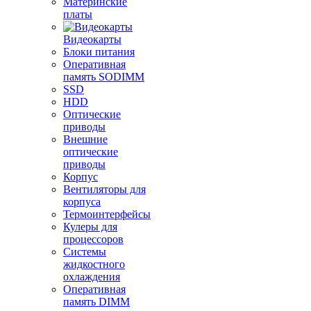
Материнские
платы
Видеокарты
Блоки питания
Оперативная
память SODIMM
SSD
HDD
Оптические
приводы
Внешние
оптические
приводы
Корпус
Вентиляторы для
корпуса
Термоинтерфейсы
Кулеры для
процессоров
Системы
жидкостного
охлаждения
Оперативная
память DIMM