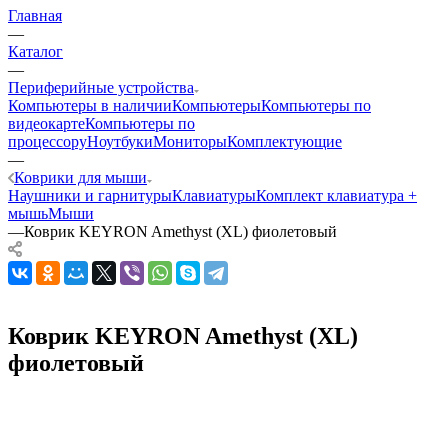
Главная
—
Каталог
—
Периферийные устройства
Компьютеры в наличии
Компьютеры
Компьютеры по
видеокарте
Компьютеры по
процессору
Ноутбуки
Мониторы
Комплектующие
—
Коврики для мыши
Наушники и гарнитуры
Клавиатуры
Комплект клавиатура +
мышь
Мыши
—
Коврик KEYRON Amethyst (XL) фиолетовый
Коврик KEYRON Amethyst (XL)
фиолетовый