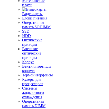
Материнские
платы
Видеокарты
Блоки питания
Оперативная
память SODIMM
SSD
HDD
Оптические
приводы
Внешние
оптические
приводы
Корпус
Вентиляторы для
корпуса
Термоинтерфейсы
Кулеры для
процессоров
Системы
жидкостного
охлаждения
Оперативная
память DIMM