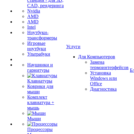
станции - для 3D,
CAD, рендеринга
Nvidia
AMD
AMD
Intel
Ноутбуки-
трансформеры
Игровые
Услуги
ноутбуки
Ультрабуки
Для Компьютеров
Замена
Наушники и
термоинтерфейсов
гарнитуры
Б
Установка
Windows или
Клавиатуры
Office
Коврики для
Диагностика
мыши
Комплект
клавиатура +
мышь
Мыши
Процессоры