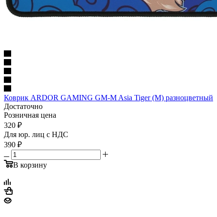
Коврик ARDOR GAMING GM-M Asia Tiger (M) разноцветный
Достаточно
Розничная цена
320
₽
Для юр. лиц c НДС
390
₽
В корзину