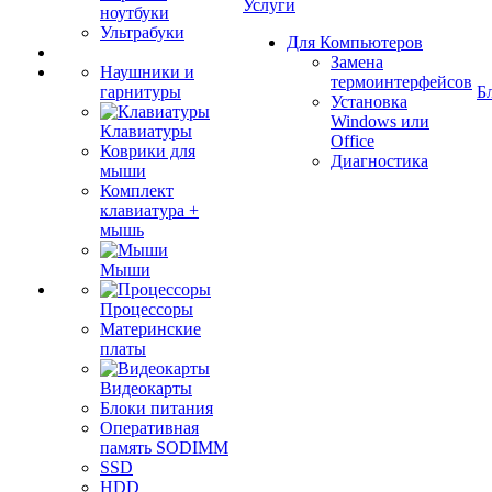
Услуги
ноутбуки
Ультрабуки
Для Компьютеров
Замена
Наушники и
термоинтерфейсов
гарнитуры
Б
Установка
Windows или
Клавиатуры
Office
Коврики для
Диагностика
мыши
Комплект
клавиатура +
мышь
Мыши
Процессоры
Материнские
платы
Видеокарты
Блоки питания
Оперативная
память SODIMM
SSD
HDD