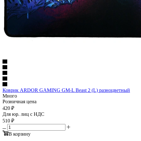
Коврик ARDOR GAMING GM-L Beast 2 (L) разноцветный
Много
Розничная цена
420
₽
Для юр. лиц c НДС
510
₽
В корзину