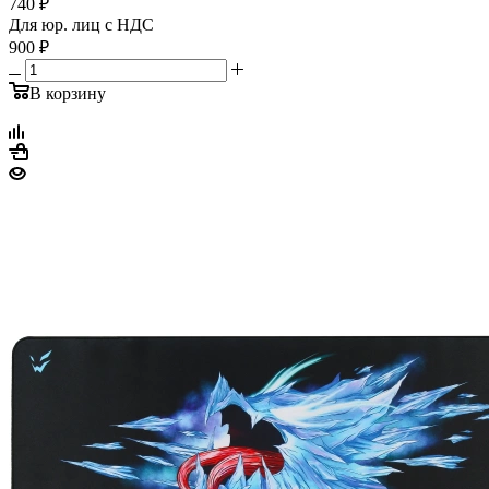
740
₽
Для юр. лиц c НДС
900
₽
В корзину