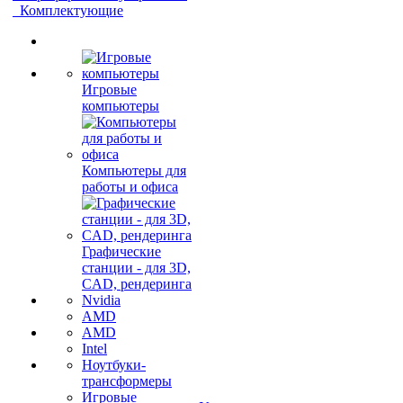
Комплектующие
Игровые
компьютеры
Компьютеры для
работы и офиса
Графические
станции - для 3D,
CAD, рендеринга
Nvidia
AMD
AMD
Intel
Ноутбуки-
трансформеры
Игровые