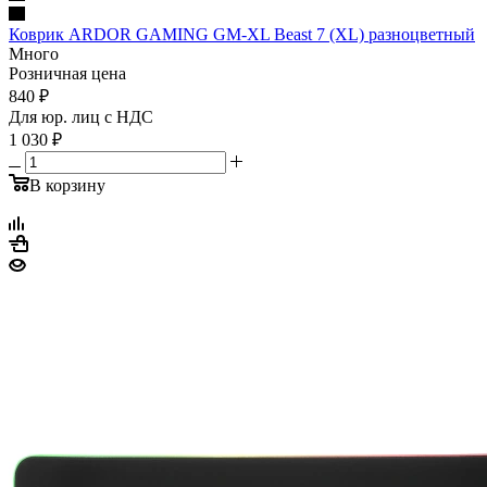
Коврик ARDOR GAMING GM-XL Beast 7 (XL) разноцветный
Много
Розничная цена
840
₽
Для юр. лиц c НДС
1 030
₽
В корзину