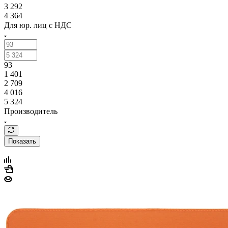
3 292
4 364
Для юр. лиц c НДС
93
1 401
2 709
4 016
5 324
Производитель
Показать