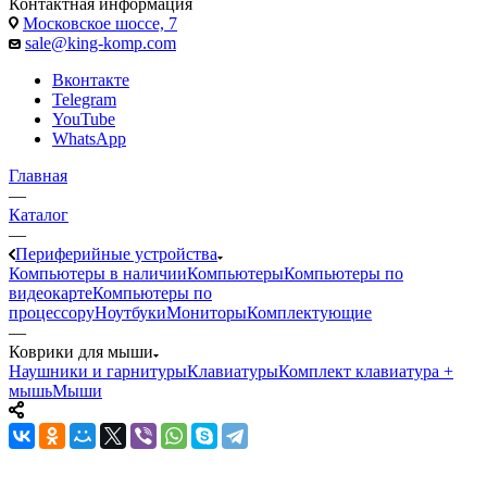
Контактная информация
Московское шоссе, 7
sale@king-komp.com
Вконтакте
Telegram
YouTube
WhatsApp
Главная
—
Каталог
—
Периферийные устройства
Компьютеры в наличии
Компьютеры
Компьютеры по
видеокарте
Компьютеры по
процессору
Ноутбуки
Мониторы
Комплектующие
—
Коврики для мыши
Наушники и гарнитуры
Клавиатуры
Комплект клавиатура +
мышь
Мыши