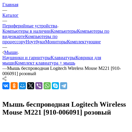
Главная
—
Каталог
—
Периферийные устройства
Компьютеры в наличии
Компьютеры
Компьютеры по
видеокарте
Компьютеры по
процессору
Ноутбуки
Мониторы
Комплектующие
—
Мыши
Наушники и гарнитуры
Клавиатуры
Коврики для
мыши
Комплект клавиатура + мышь
—
Мышь беспроводная Logitech Wireless Mouse M221 [910-
006091] розовый
Мышь беспроводная Logitech Wireless
Mouse M221 [910-006091] розовый