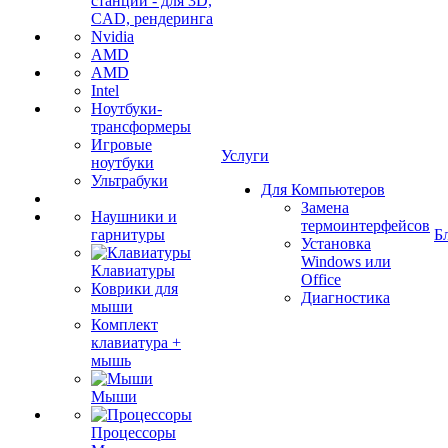
станции - для 3D,
CAD, рендеринга
Nvidia
AMD
AMD
Intel
Ноутбуки-
трансформеры
Игровые
Услуги
ноутбуки
Ультрабуки
Для Компьютеров
Замена
Наушники и
термоинтерфейсов
гарнитуры
Б
Установка
Windows или
Клавиатуры
Office
Коврики для
Диагностика
мыши
Комплект
клавиатура +
мышь
Мыши
Процессоры