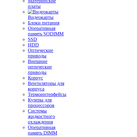
Материнские
платы
Видеокарты
Блоки питания
Оперативная
память SODIMM
SSD
HDD
Оптические
приводы
Внешние
оптические
приводы
Корпус
Вентиляторы для
корпуса
Термоинтерфейсы
Кулеры для
процессоров
Системы
жидкостного
охлаждения
Оперативная
память DIMM