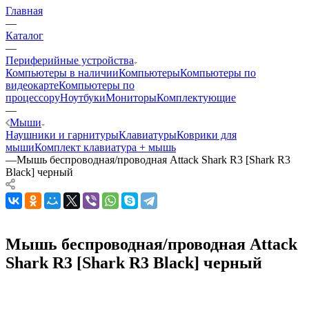
Главная
—
Каталог
—
Периферийные устройства
Компьютеры в наличии
Компьютеры
Компьютеры по
видеокарте
Компьютеры по
процессору
Ноутбуки
Мониторы
Комплектующие
—
Мыши
Наушники и гарнитуры
Клавиатуры
Коврики для
мыши
Комплект клавиатура + мышь
—
Мышь беспроводная/проводная Attack Shark R3 [Shark R3
Black] черный
Мышь беспроводная/проводная Attack
Shark R3 [Shark R3 Black] черный