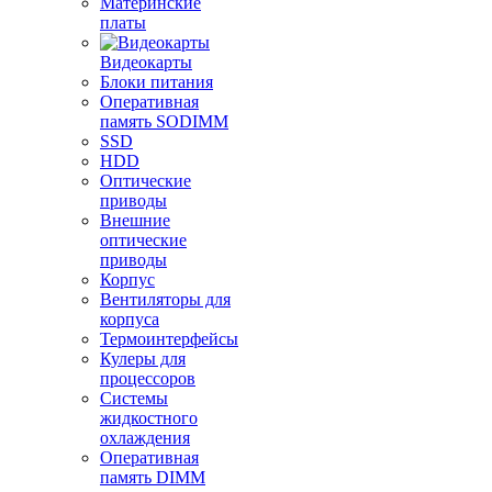
Материнские
платы
Видеокарты
Блоки питания
Оперативная
память SODIMM
SSD
HDD
Оптические
приводы
Внешние
оптические
приводы
Корпус
Вентиляторы для
корпуса
Термоинтерфейсы
Кулеры для
процессоров
Системы
жидкостного
охлаждения
Оперативная
память DIMM