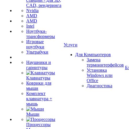
станции - для 3D,
CAD, рендеринга
Nvidia
AMD
AMD
Intel
Ноутбуки-
трансформеры
Игровые
Услуги
ноутбуки
Ультрабуки
Для Компьютеров
Замена
Наушники и
термоинтерфейсов
гарнитуры
Б
Установка
Windows или
Клавиатуры
Office
Коврики для
Диагностика
мыши
Комплект
клавиатура +
мышь
Мыши
Процессоры