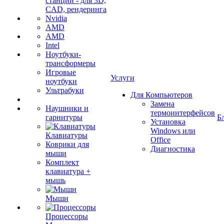
станции - для 3D,
CAD, рендеринга
Nvidia
AMD
AMD
Intel
Ноутбуки-
трансформеры
Игровые
Услуги
ноутбуки
Ультрабуки
Для Компьютеров
Замена
Наушники и
термоинтерфейсов
гарнитуры
Б
Установка
Windows или
Клавиатуры
Office
Коврики для
Диагностика
мыши
Комплект
клавиатура +
мышь
Мыши
Процессоры