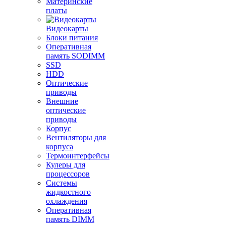
Материнские
платы
Видеокарты
Блоки питания
Оперативная
память SODIMM
SSD
HDD
Оптические
приводы
Внешние
оптические
приводы
Корпус
Вентиляторы для
корпуса
Термоинтерфейсы
Кулеры для
процессоров
Системы
жидкостного
охлаждения
Оперативная
память DIMM