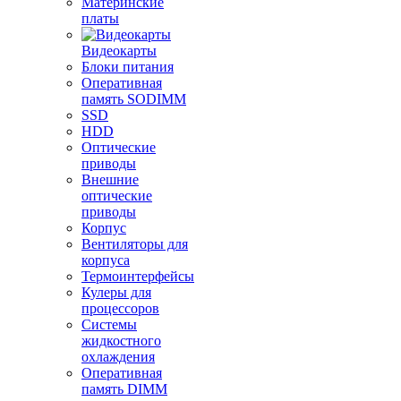
Материнские
платы
Видеокарты
Блоки питания
Оперативная
память SODIMM
SSD
HDD
Оптические
приводы
Внешние
оптические
приводы
Корпус
Вентиляторы для
корпуса
Термоинтерфейсы
Кулеры для
процессоров
Системы
жидкостного
охлаждения
Оперативная
память DIMM