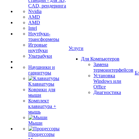
станции - для 3D,
CAD, рендеринга
Nvidia
AMD
AMD
Intel
Ноутбуки-
трансформеры
Игровые
Услуги
ноутбуки
Ультрабуки
Для Компьютеров
Замена
Наушники и
термоинтерфейсов
гарнитуры
Б
Установка
Windows или
Клавиатуры
Office
Коврики для
Диагностика
мыши
Комплект
клавиатура +
мышь
Мыши
Процессоры