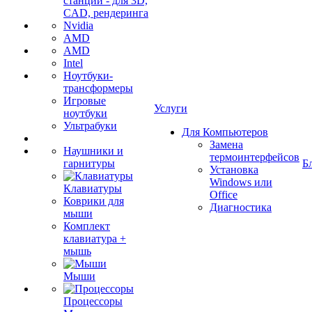
станции - для 3D,
CAD, рендеринга
Nvidia
AMD
AMD
Intel
Ноутбуки-
трансформеры
Игровые
Услуги
ноутбуки
Ультрабуки
Для Компьютеров
Замена
Наушники и
термоинтерфейсов
гарнитуры
Б
Установка
Windows или
Клавиатуры
Office
Коврики для
Диагностика
мыши
Комплект
клавиатура +
мышь
Мыши
Процессоры