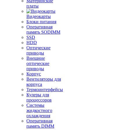
Материнские
платы
Видеокарты
Блоки питания
Оперативная
память SODIMM
SSD
HDD
Оптические
приводы
Внешние
оптические
приводы
Корпус
Вентиляторы для
корпуса
Термоинтерфейсы
Кулеры для
процессоров
Системы
жидкостного
охлаждения
Оперативная
память DIMM