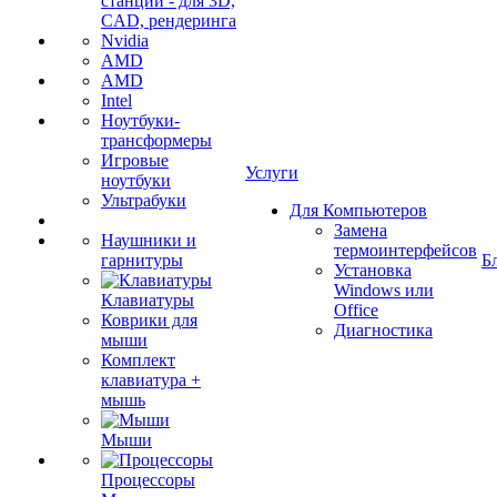
станции - для 3D,
CAD, рендеринга
Nvidia
AMD
AMD
Intel
Ноутбуки-
трансформеры
Игровые
Услуги
ноутбуки
Ультрабуки
Для Компьютеров
Замена
Наушники и
термоинтерфейсов
гарнитуры
Б
Установка
Windows или
Клавиатуры
Office
Коврики для
Диагностика
мыши
Комплект
клавиатура +
мышь
Мыши
Процессоры