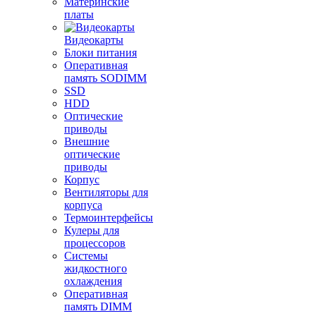
Материнские
платы
Видеокарты
Блоки питания
Оперативная
память SODIMM
SSD
HDD
Оптические
приводы
Внешние
оптические
приводы
Корпус
Вентиляторы для
корпуса
Термоинтерфейсы
Кулеры для
процессоров
Системы
жидкостного
охлаждения
Оперативная
память DIMM