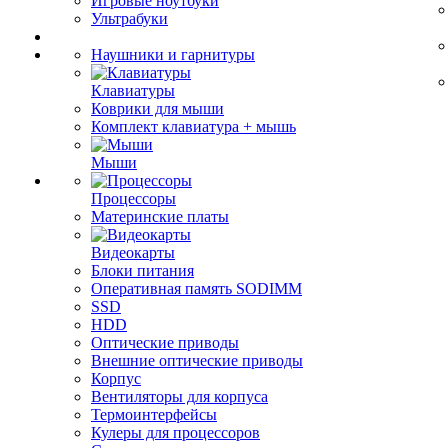
Игровые ноутбуки
Ультрабуки
Наушники и гарнитуры
Клавиатуры
Коврики для мыши
Комплект клавиатура + мышь
Мыши
Процессоры
Материнские платы
Видеокарты
Блоки питания
Оперативная память SODIMM
SSD
HDD
Оптические приводы
Внешние оптические приводы
Корпус
Вентиляторы для корпуса
Термоинтерфейсы
Кулеры для процессоров