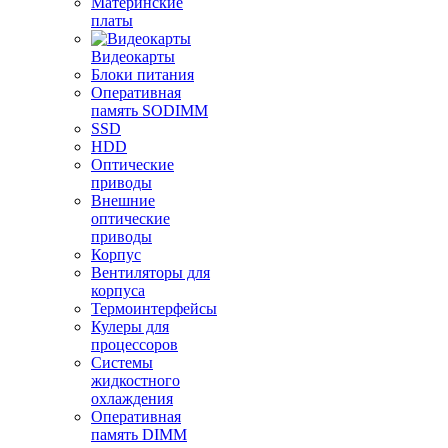
Материнские
платы
Видеокарты
Блоки питания
Оперативная
память SODIMM
SSD
HDD
Оптические
приводы
Внешние
оптические
приводы
Корпус
Вентиляторы для
корпуса
Термоинтерфейсы
Кулеры для
процессоров
Системы
жидкостного
охлаждения
Оперативная
память DIMM