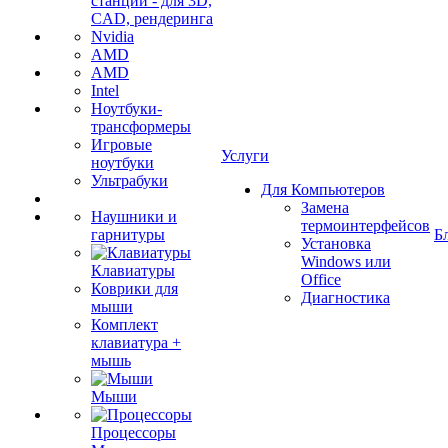
станции - для 3D,
CAD, рендеринга
Nvidia
AMD
AMD
Intel
Ноутбуки-
трансформеры
Игровые
Услуги
ноутбуки
Ультрабуки
Для Компьютеров
Замена
Наушники и
термоинтерфейсов
гарнитуры
Б
Установка
Windows или
Клавиатуры
Office
Коврики для
Диагностика
мыши
Комплект
клавиатура +
мышь
Мыши
Процессоры