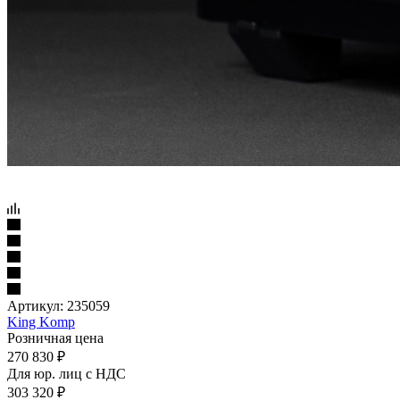
Артикул:
235059
King Komp
Розничная цена
270 830
₽
Для юр. лиц c НДС
303 320
₽