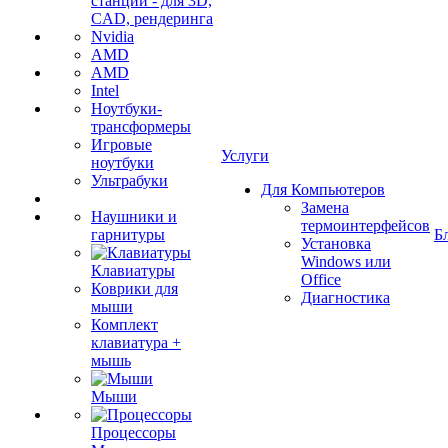
станции - для 3D,
CAD, рендеринга
Nvidia
AMD
AMD
Intel
Ноутбуки-
трансформеры
Игровые
Услуги
ноутбуки
Ультрабуки
Для Компьютеров
Замена
Наушники и
термоинтерфейсов
гарнитуры
Б
Установка
Windows или
Клавиатуры
Office
Коврики для
Диагностика
мыши
Комплект
клавиатура +
мышь
Мыши
Процессоры