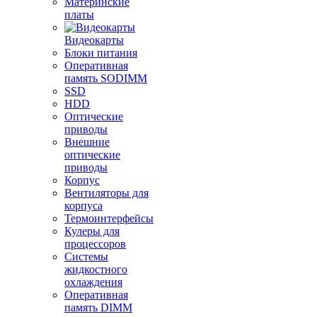
Материнские
платы
Видеокарты
Блоки питания
Оперативная
память SODIMM
SSD
HDD
Оптические
приводы
Внешние
оптические
приводы
Корпус
Вентиляторы для
корпуса
Термоинтерфейсы
Кулеры для
процессоров
Системы
жидкостного
охлаждения
Оперативная
память DIMM