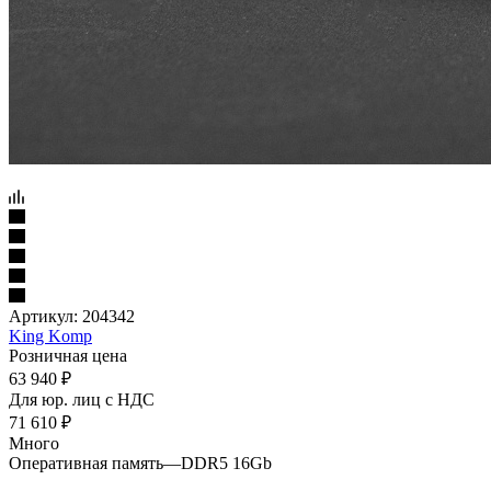
Артикул:
204342
King Komp
Розничная цена
63 940
₽
Для юр. лиц c НДС
71 610
₽
Много
Оперативная память
—
DDR5 16Gb