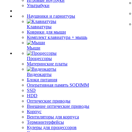
Игровые ноутбуки
Ультрабуки
Наушники и гарнитуры
Клавиатуры
Коврики для мыши
Комплект клавиатура + мышь
Мыши
Процессоры
Материнские платы
Видеокарты
Блоки питания
Оперативная память SODIMM
SSD
HDD
Оптические приводы
Внешние оптические приводы
Корпус
Вентиляторы для корпуса
Термоинтерфейсы
Кулеры для процессоров