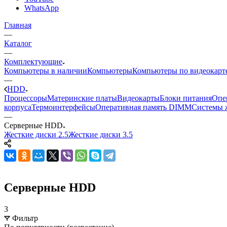
WhatsApp
Главная
—
Каталог
—
Комплектующие
Компьютеры в наличии
Компьютеры
Компьютеры по видеокарт
—
HDD
Процессоры
Материнские платы
Видеокарты
Блоки питания
Опе
корпуса
Термоинтерфейсы
Оперативная память DIMM
Системы 
—
Серверные HDD
Жесткие диски 2.5
Жесткие диски 3.5
Серверные HDD
3
Фильтр