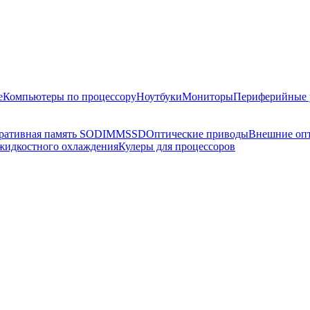
е
Компьютеры по процессору
Ноутбуки
Мониторы
Периферийные 
ративная память SODIMM
SSD
Оптические приводы
Внешние оп
жидкостного охлаждения
Кулеры для процессоров