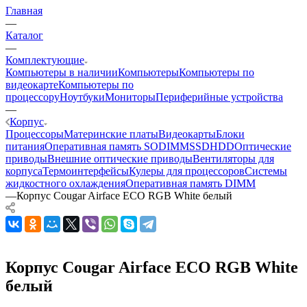
Главная
—
Каталог
—
Комплектующие
Компьютеры в наличии
Компьютеры
Компьютеры по
видеокарте
Компьютеры по
процессору
Ноутбуки
Мониторы
Периферийные устройства
—
Корпус
Процессоры
Материнские платы
Видеокарты
Блоки
питания
Оперативная память SODIMM
SSD
HDD
Оптические
приводы
Внешние оптические приводы
Вентиляторы для
корпуса
Термоинтерфейсы
Кулеры для процессоров
Системы
жидкостного охлаждения
Оперативная память DIMM
—
Корпус Cougar Airface ECO RGB White белый
Корпус Cougar Airface ECO RGB White
белый