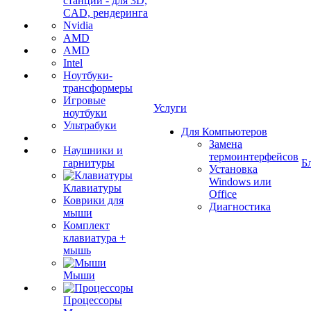
станции - для 3D,
CAD, рендеринга
Nvidia
AMD
AMD
Intel
Ноутбуки-
трансформеры
Игровые
Услуги
ноутбуки
Ультрабуки
Для Компьютеров
Замена
Наушники и
термоинтерфейсов
гарнитуры
Б
Установка
Windows или
Клавиатуры
Office
Коврики для
Диагностика
мыши
Комплект
клавиатура +
мышь
Мыши
Процессоры