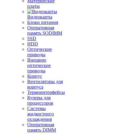
Материнские
платы
Видеокарты
Блоки питания
Оперативная
память SODIMM
SSD
HDD
Оптические
приводы
Внешние
оптические
приводы
Корпус
Вентиляторы для
корпуса
Термоинтерфейсы
Кулеры для
процессоров
Системы
жидкостного
охлаждения
Оперативная
память DIMM