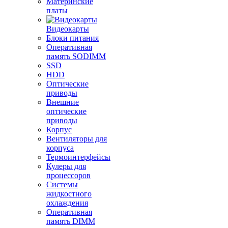
Материнские
платы
Видеокарты
Блоки питания
Оперативная
память SODIMM
SSD
HDD
Оптические
приводы
Внешние
оптические
приводы
Корпус
Вентиляторы для
корпуса
Термоинтерфейсы
Кулеры для
процессоров
Системы
жидкостного
охлаждения
Оперативная
память DIMM