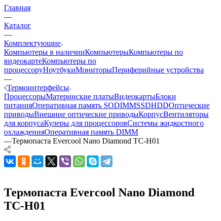
Главная
—
Каталог
—
Комплектующие
Компьютеры в наличии
Компьютеры
Компьютеры по
видеокарте
Компьютеры по
процессору
Ноутбуки
Мониторы
Периферийные устройства
—
Термоинтерфейсы
Процессоры
Материнские платы
Видеокарты
Блоки
питания
Оперативная память SODIMM
SSD
HDD
Оптические
приводы
Внешние оптические приводы
Корпус
Вентиляторы
для корпуса
Кулеры для процессоров
Системы жидкостного
охлаждения
Оперативная память DIMM
—
Термопаста Evercool Nano Diamond TC-H01
Термопаста Evercool Nano Diamond
TC-H01