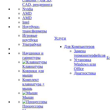
станции - для 3D,
CAD, рендеринга
Nvidia
AMD
AMD
Intel
Ноутбуки-
трансформеры
Игровые
Услуги
ноутбуки
Ультрабуки
Для Компьютеров
Замена
Наушники и
термоинтерфейсов
гарнитуры
Б
Установка
Windows или
Клавиатуры
Office
Коврики для
Диагностика
мыши
Комплект
клавиатура +
мышь
Мыши
Процессоры