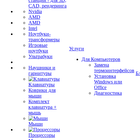
станции - для 3D,
CAD, рендеринга
Nvidia
AMD
AMD
Intel
Ноутбуки-
трансформеры
Игровые
Услуги
ноутбуки
Ультрабуки
Для Компьютеров
Замена
Наушники и
термоинтерфейсов
гарнитуры
Б
Установка
Windows или
Клавиатуры
Office
Коврики для
Диагностика
мыши
Комплект
клавиатура +
мышь
Мыши
Процессоры