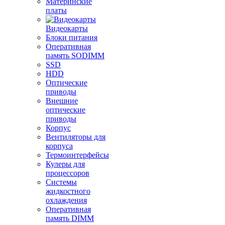
Материнские
платы
Видеокарты
Блоки питания
Оперативная
память SODIMM
SSD
HDD
Оптические
приводы
Внешние
оптические
приводы
Корпус
Вентиляторы для
корпуса
Термоинтерфейсы
Кулеры для
процессоров
Системы
жидкостного
охлаждения
Оперативная
память DIMM