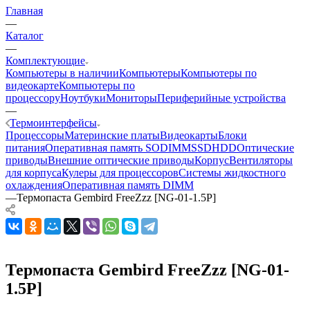
Главная
—
Каталог
—
Комплектующие
Компьютеры в наличии
Компьютеры
Компьютеры по
видеокарте
Компьютеры по
процессору
Ноутбуки
Мониторы
Периферийные устройства
—
Термоинтерфейсы
Процессоры
Материнские платы
Видеокарты
Блоки
питания
Оперативная память SODIMM
SSD
HDD
Оптические
приводы
Внешние оптические приводы
Корпус
Вентиляторы
для корпуса
Кулеры для процессоров
Системы жидкостного
охлаждения
Оперативная память DIMM
—
Термопаста Gembird FreeZzz [NG-01-1.5P]
Термопаста Gembird FreeZzz [NG-01-
1.5P]