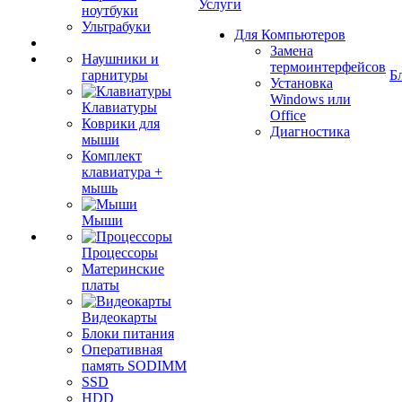
Услуги
ноутбуки
Ультрабуки
Для Компьютеров
Замена
Наушники и
термоинтерфейсов
гарнитуры
Б
Установка
Windows или
Клавиатуры
Office
Коврики для
Диагностика
мыши
Комплект
клавиатура +
мышь
Мыши
Процессоры
Материнские
платы
Видеокарты
Блоки питания
Оперативная
память SODIMM
SSD
HDD