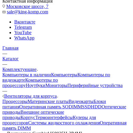
Контактная информация
Московское шоссе, 7
sale@king-komp.com
Вконтакте
Telegram
YouTube
WhatsApp
Главная
—
Каталог
—
Комплектующие
Компьютеры в наличии
Компьютеры
Компьютеры по
видеокарте
Компьютеры по
процессору
Ноутбуки
Мониторы
Периферийные устройства
—
Вентиляторы для корпуса
Процессоры
Материнские платы
Видеокарты
Блоки
питания
Оперативная память SODIMM
SSD
HDD
Оптические
приводы
Внешние оптические
приводы
Корпус
Термоинтерфейсы
Кулеры для
процессоров
Системы жидкостного охлаждения
Оперативная
память DIMM