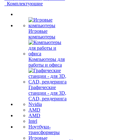
Комплектующие
Игровые
компьютеры
Компьютеры для
работы и офиса
Графические
станции - для 3D,
CAD, рендеринга
Nvidia
AMD
AMD
Intel
Ноутбуки-
трансформеры
Игровые