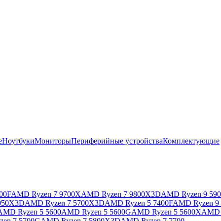
е
Ноутбуки
Мониторы
Периферийные устройства
Комплектующие
00F
AMD Ryzen 7 9700X
AMD Ryzen 7 9800X3D
AMD Ryzen 9 59
950X3D
AMD Ryzen 7 5700X3D
AMD Ryzen 5 7400F
AMD Ryzen 9
AMD Ryzen 5 5600
AMD Ryzen 5 5600G
AMD Ryzen 5 5600X
AMD 
en 7 5700G
AMD Ryzen 7 5800X3D
AMD Ryzen 7 7700