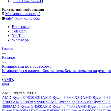
+7 812-425-33-99
Контактная информация
Московское шоссе, 7
sale@king-komp.com
Вконтакте
Telegram
YouTube
WhatsApp
Главная
—
Каталог
—
Компьютеры по процессору
Компьютеры в наличии
Компьютеры
Компьютеры по видеокарт
—
AMD
Intel
—
AMD Ryzen 9 7900X
AMD Ryzen 9 7950X3D
AMD Ryzen 7 7800X3D
AMD Ryzen 7 87
7700X
AMD Ryzen 9 9900X
AMD Ryzen 9 9950X
AMD Ryzen 9 9
3600
AMD Ryzen 5 4500
AMD Ryzen 5 4600G
AMD Ryzen 5 5500
Ryzen 5 8400F
AMD Ryzen 5 8500G
AMD Ryzen 5 9600X
AMD Ryz