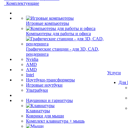
Комплектующие
Игровые компьютеры
Компьютеры для работы и офиса
Графические станции - для 3D, CAD,
рендеринга
Nvidia
AMD
AMD
Услуги
Intel
Ноутбуки-трансформеры
Для
Игровые ноутбуки
Ультрабуки
Наушники и гарнитуры
Клавиатуры
Коврики для мыши
Комплект клавиатура + мышь