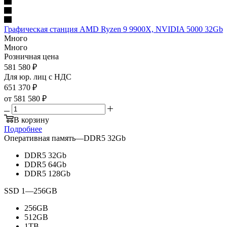
Графическая станция AMD Ryzen 9 9900X, NVIDIA 5000 32Gb
Много
Много
Розничная цена
581 580
₽
Для юр. лиц c НДС
651 370
₽
от
581 580 ₽
В корзину
Подробнее
Оперативная память
—
DDR5 32Gb
DDR5 32Gb
DDR5 64Gb
DDR5 128Gb
SSD 1
—
256GB
256GB
512GB
1TB