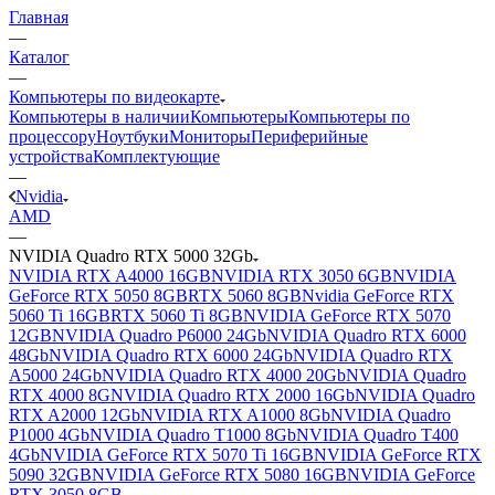
Главная
—
Каталог
—
Компьютеры по видеокарте
Компьютеры в наличии
Компьютеры
Компьютеры по
процессору
Ноутбуки
Мониторы
Периферийные
устройства
Комплектующие
—
Nvidia
AMD
—
NVIDIA Quadro RTX 5000 32Gb
NVIDIA RTX A4000 16GB
NVIDIA RTX 3050 6GB
NVIDIA
GeForce RTX 5050 8GB
RTX 5060 8GB
Nvidia GeForce RTX
5060 Ti 16GB
RTX 5060 Ti 8GB
NVIDIA GeForce RTX 5070
12GB
NVIDIA Quadro P6000 24Gb
NVIDIA Quadro RTX 6000
48Gb
NVIDIA Quadro RTX 6000 24Gb
NVIDIA Quadro RTX
A5000 24Gb
NVIDIA Quadro RTX 4000 20Gb
NVIDIA Quadro
RTX 4000 8G
NVIDIA Quadro RTX 2000 16Gb
NVIDIA Quadro
RTX A2000 12Gb
NVIDIA RTX A1000 8Gb
NVIDIA Quadro
P1000 4Gb
NVIDIA Quadro T1000 8Gb
NVIDIA Quadro T400
4Gb
NVIDIA GeForce RTX 5070 Ti 16GB
NVIDIA GeForce RTX
5090 32GB
NVIDIA GeForce RTX 5080 16GB
NVIDIA GeForce
RTX 3050 8GB