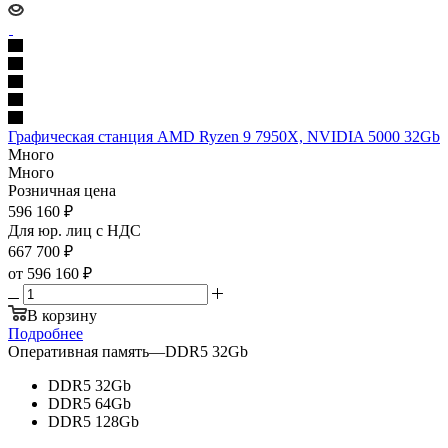
Графическая станция AMD Ryzen 9 7950X, NVIDIA 5000 32Gb
Много
Много
Розничная цена
596 160
₽
Для юр. лиц c НДС
667 700
₽
от
596 160 ₽
В корзину
Подробнее
Оперативная память
—
DDR5 32Gb
DDR5 32Gb
DDR5 64Gb
DDR5 128Gb