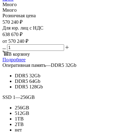
Много
Много
Розничная цена
570 240
₽
Для юр. лиц c НДС
638 670
₽
от
570 240 ₽
В корзину
Подробнее
Оперативная память
—
DDR5 32Gb
DDR5 32Gb
DDR5 64Gb
DDR5 128Gb
SSD 1
—
256GB
256GB
512GB
1TB
2TB
нет