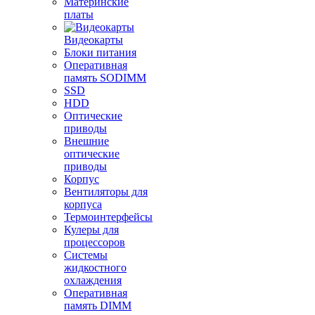
Материнские
платы
Видеокарты
Блоки питания
Оперативная
память SODIMM
SSD
HDD
Оптические
приводы
Внешние
оптические
приводы
Корпус
Вентиляторы для
корпуса
Термоинтерфейсы
Кулеры для
процессоров
Системы
жидкостного
охлаждения
Оперативная
память DIMM