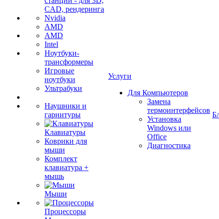
станции - для 3D,
CAD, рендеринга
Nvidia
AMD
AMD
Intel
Ноутбуки-
трансформеры
Игровые
Услуги
ноутбуки
Ультрабуки
Для Компьютеров
Замена
Наушники и
термоинтерфейсов
гарнитуры
Б
Установка
Windows или
Клавиатуры
Office
Коврики для
Диагностика
мыши
Комплект
клавиатура +
мышь
Мыши
Процессоры