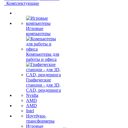
Комплектующие
Игровые
компьютеры
Компьютеры для
работы и офиса
Графические
станции - для 3D,
CAD, рендеринга
Nvidia
AMD
AMD
Intel
Ноутбуки-
трансформеры
Игровые