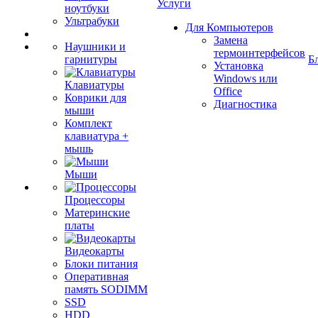
Услуги
ноутбуки
Ультрабуки
Для Компьютеров
Замена
Наушники и
термоинтерфейсов
гарнитуры
Б
Установка
Windows или
Клавиатуры
Office
Коврики для
Диагностика
мыши
Комплект
клавиатура +
мышь
Мыши
Процессоры
Материнские
платы
Видеокарты
Блоки питания
Оперативная
память SODIMM
SSD
HDD