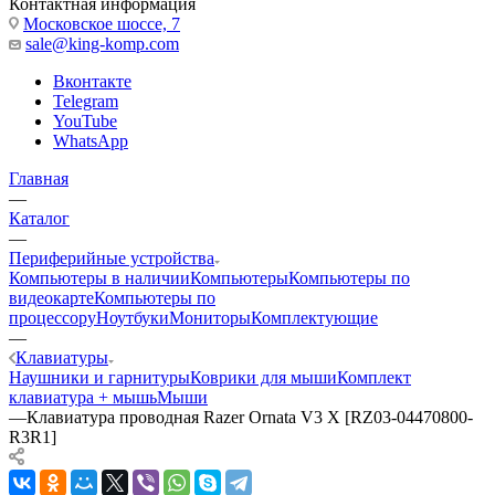
Контактная информация
Московское шоссе, 7
sale@king-komp.com
Вконтакте
Telegram
YouTube
WhatsApp
Главная
—
Каталог
—
Периферийные устройства
Компьютеры в наличии
Компьютеры
Компьютеры по
видеокарте
Компьютеры по
процессору
Ноутбуки
Мониторы
Комплектующие
—
Клавиатуры
Наушники и гарнитуры
Коврики для мыши
Комплект
клавиатура + мышь
Мыши
—
Клавиатура проводная Razer Ornata V3 X [RZ03-04470800-
R3R1]