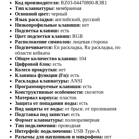
Код производителя:
RZ03-04470800-R3R1
Тип клавиатуры:
мембранная
Основной цвет:
черный
Язык раскладки:
английский, русский
Низкопрофильные клавиши:
нет
Подсветка клавиш:
есть
Цвет подсветки клавиш:
RGB
Расположение символов:
лицевая сторона
Подсвечивается:
En раскладка, Ru раскладка, по
области кейкапа
Общее количество клавиш:
104
Цифровой блок:
есть
Колесо прокрутки:
нет
Клавиша функции (Fn):
есть
Раскладка клавиатуры:
ANSI
Программируемые клавиши:
есть
Конструктивные особенности:
скелетон
Материал корпуса:
пластик
Защита от попадания воды:
есть
Вид защиты от воды:
от брызг, от проливания
Подставка под запястье:
есть
Формат клавиатуры:
полноразмерная
Тип подключения:
проводная
Интерфейс подключения:
USB Type-A
Разъемы для наушников и микрофона:
нет