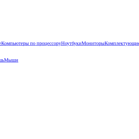
е
Компьютеры по процессору
Ноутбуки
Мониторы
Комплектующи
шь
Мыши