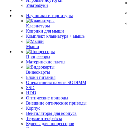
Игровые ноутбуки
Ультрабуки
Наушники и гарнитуры
Клавиатуры
Коврики для мыши
Комплект клавиатура + мышь
Мыши
Процессоры
Материнские платы
Видеокарты
Блоки питания
Оперативная память SODIMM
SSD
HDD
Оптические приводы
Внешние оптические приводы
Корпус
Вентиляторы для корпуса
Термоинтерфейсы
Кулеры для процессоров