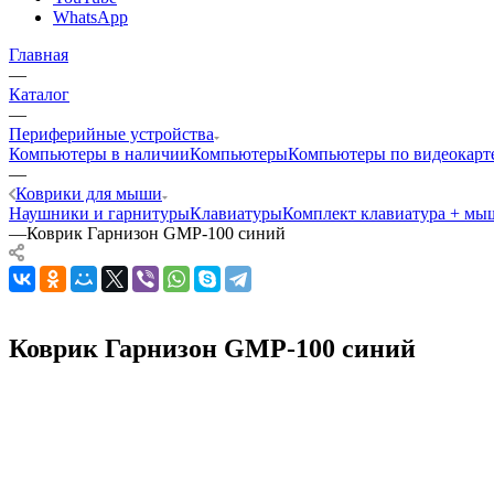
WhatsApp
Главная
—
Каталог
—
Периферийные устройства
Компьютеры в наличии
Компьютеры
Компьютеры по видеокарт
—
Коврики для мыши
Наушники и гарнитуры
Клавиатуры
Комплект клавиатура + мы
—
Коврик Гарнизон GMP-100 синий
Коврик Гарнизон GMP-100 синий