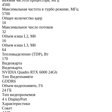
Базовая частота процессора, МГц
4500
Максимальная частота в турбо режиме, МГц
5700
Общее количество ядер
16
Максимальное число потоков
32
Объем кэша L2, Мб
16
Объем кэша L3, Мб
64
Тепловыделение (TDP), Вт
170
Видеокарта
Видеокарта
NVIDIA Quadro RTX 6000 24Gb
Тип Видеопамяти
GDDR6
Объем видеопамяти, Гб
24 ГБ
Тип видеоразъемов
4 x DisplayPort
Характеристики
Сокет