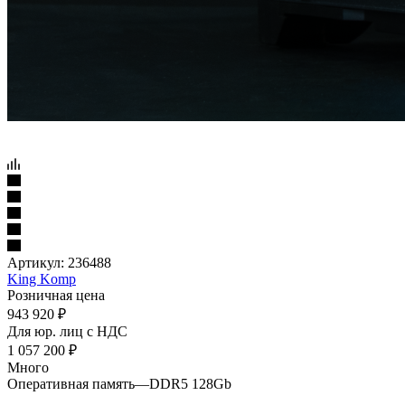
Артикул:
236488
King Komp
Розничная цена
943 920
₽
Для юр. лиц c НДС
1 057 200
₽
Много
Оперативная память
—
DDR5 128Gb