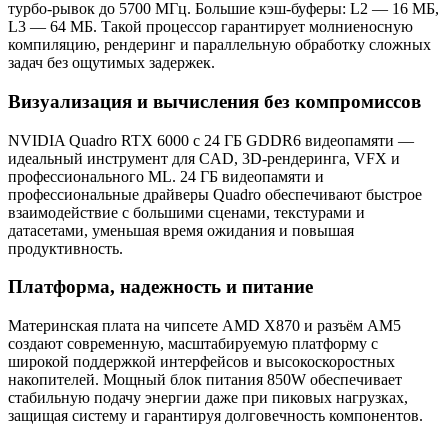
турбо‑рывок до 5700 МГц. Большие кэш‑буферы: L2 — 16 МБ,
L3 — 64 МБ. Такой процессор гарантирует молниеносную
компиляцию, рендеринг и параллельную обработку сложных
задач без ощутимых задержек.
Визуализация и вычисления без компромиссов
NVIDIA Quadro RTX 6000 с 24 ГБ GDDR6 видеопамяти —
идеальный инструмент для CAD, 3D‑рендеринга, VFX и
профессионального ML. 24 ГБ видеопамяти и
профессиональные драйверы Quadro обеспечивают быстрое
взаимодействие с большими сценами, текстурами и
датасетами, уменьшая время ожидания и повышая
продуктивность.
Платформа, надежность и питание
Материнская плата на чипсете AMD X870 и разъём AM5
создают современную, масштабируемую платформу с
широкой поддержкой интерфейсов и высокоскоростных
накопителей. Мощный блок питания 850W обеспечивает
стабильную подачу энергии даже при пиковых нагрузках,
защищая систему и гарантируя долговечность компонентов.