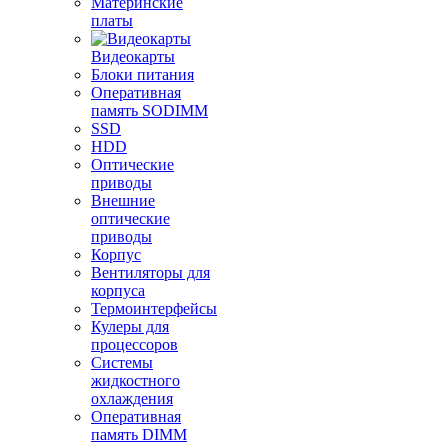
Материнские
платы
Видеокарты
Блоки питания
Оперативная
память SODIMM
SSD
HDD
Оптические
приводы
Внешние
оптические
приводы
Корпус
Вентиляторы для
корпуса
Термоинтерфейсы
Кулеры для
процессоров
Системы
жидкостного
охлаждения
Оперативная
память DIMM