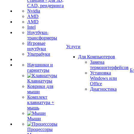
станции - для 3D,
CAD, рендеринга
Nvidia
AMD
AMD
Intel
Ноутбуки-
трансформеры
Игровые
Услуги
ноутбуки
Ультрабуки
Для Компьютеров
Замена
Наушники и
термоинтерфейсов
гарнитуры
Б
Установка
Windows или
Клавиатуры
Office
Коврики для
Диагностика
мыши
Комплект
клавиатура +
мышь
Мыши
Процессоры