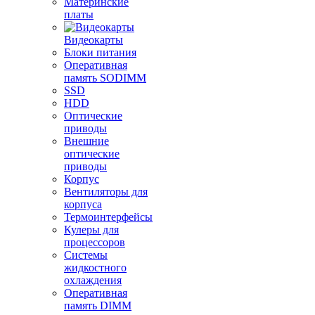
Материнские
платы
Видеокарты
Блоки питания
Оперативная
память SODIMM
SSD
HDD
Оптические
приводы
Внешние
оптические
приводы
Корпус
Вентиляторы для
корпуса
Термоинтерфейсы
Кулеры для
процессоров
Системы
жидкостного
охлаждения
Оперативная
память DIMM