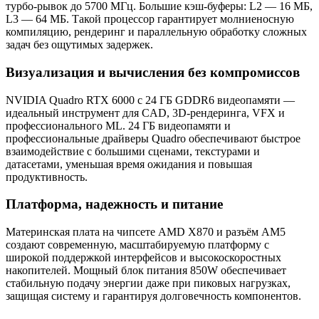
турбо‑рывок до 5700 МГц. Большие кэш‑буферы: L2 — 16 МБ,
L3 — 64 МБ. Такой процессор гарантирует молниеносную
компиляцию, рендеринг и параллельную обработку сложных
задач без ощутимых задержек.
Визуализация и вычисления без компромиссов
NVIDIA Quadro RTX 6000 с 24 ГБ GDDR6 видеопамяти —
идеальный инструмент для CAD, 3D‑рендеринга, VFX и
профессионального ML. 24 ГБ видеопамяти и
профессиональные драйверы Quadro обеспечивают быстрое
взаимодействие с большими сценами, текстурами и
датасетами, уменьшая время ожидания и повышая
продуктивность.
Платформа, надежность и питание
Материнская плата на чипсете AMD X870 и разъём AM5
создают современную, масштабируемую платформу с
широкой поддержкой интерфейсов и высокоскоростных
накопителей. Мощный блок питания 850W обеспечивает
стабильную подачу энергии даже при пиковых нагрузках,
защищая систему и гарантируя долговечность компонентов.