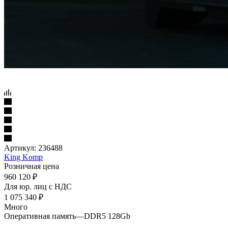
Артикул:
236488
King Komp
Розничная цена
960 120
₽
Для юр. лиц c НДС
1 075 340
₽
Много
Оперативная память
—
DDR5 128Gb