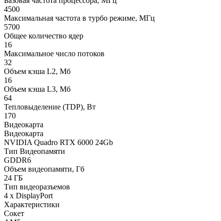
Базовая частота процессора, МГц
4500
Максимальная частота в турбо режиме, МГц
5700
Общее количество ядер
16
Максимальное число потоков
32
Объем кэша L2, Мб
16
Объем кэша L3, Мб
64
Тепловыделение (TDP), Вт
170
Видеокарта
Видеокарта
NVIDIA Quadro RTX 6000 24Gb
Тип Видеопамяти
GDDR6
Объем видеопамяти, Гб
24 ГБ
Тип видеоразъемов
4 x DisplayPort
Характеристики
Сокет