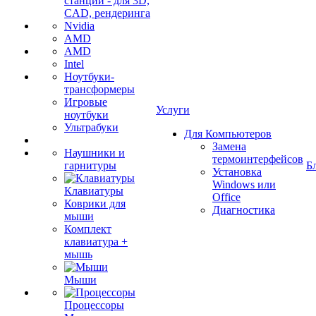
станции - для 3D,
CAD, рендеринга
Nvidia
AMD
AMD
Intel
Ноутбуки-
трансформеры
Игровые
Услуги
ноутбуки
Ультрабуки
Для Компьютеров
Замена
Наушники и
термоинтерфейсов
гарнитуры
Б
Установка
Windows или
Клавиатуры
Office
Коврики для
Диагностика
мыши
Комплект
клавиатура +
мышь
Мыши
Процессоры