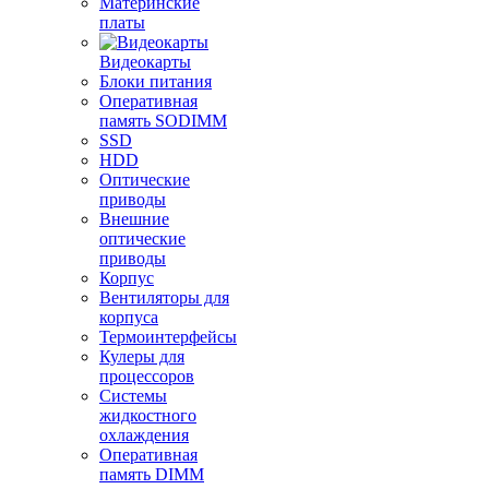
Материнские
платы
Видеокарты
Блоки питания
Оперативная
память SODIMM
SSD
HDD
Оптические
приводы
Внешние
оптические
приводы
Корпус
Вентиляторы для
корпуса
Термоинтерфейсы
Кулеры для
процессоров
Системы
жидкостного
охлаждения
Оперативная
память DIMM