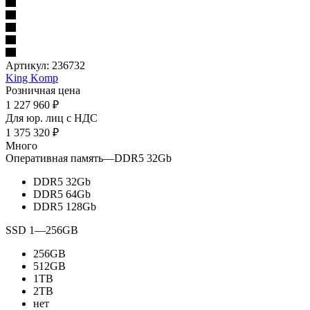
Артикул:
236732
King Komp
Розничная цена
1 227 960
₽
Для юр. лиц c НДС
1 375 320
₽
Много
Оперативная память
—
DDR5 32Gb
DDR5 32Gb
DDR5 64Gb
DDR5 128Gb
SSD 1
—
256GB
256GB
512GB
1TB
2TB
нет