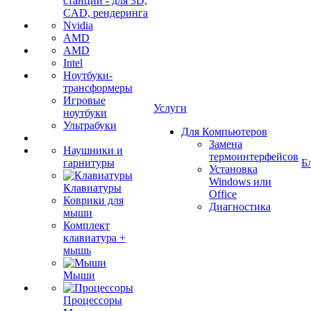
станции - для 3D,
CAD, рендеринга
Nvidia
AMD
AMD
Intel
Ноутбуки-
трансформеры
Игровые
Услуги
ноутбуки
Ультрабуки
Для Компьютеров
Замена
Наушники и
термоинтерфейсов
гарнитуры
Б
Установка
Windows или
Клавиатуры
Office
Коврики для
Диагностика
мыши
Комплект
клавиатура +
мышь
Мыши
Процессоры