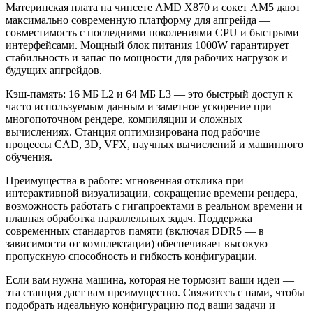
Материнская плата на чипсете AMD X870 и сокет AM5 дают
максимально современную платформу для апгрейда —
совместимость с последними поколениями CPU и быстрыми
интерфейсами. Мощный блок питания 1000W гарантирует
стабильность и запас по мощности для рабочих нагрузок и
будущих апгрейдов.
Кэш-память: 16 МБ L2 и 64 МБ L3 — это быстрый доступ к
часто используемым данным и заметное ускорение при
многопоточном рендере, компиляции и сложных
вычислениях. Станция оптимизирована под рабочие
процессы CAD, 3D, VFX, научных вычислений и машинного
обучения.
Преимущества в работе: мгновенная отклика при
интерактивной визуализации, сокращение времени рендера,
возможность работать с гигапроектами в реальном времени и
плавная обработка параллельных задач. Поддержка
современных стандартов памяти (включая DDR5 — в
зависимости от комплектации) обеспечивает высокую
пропускную способность и гибкость конфигурации.
Если вам нужна машина, которая не тормозит ваши идеи —
эта станция даст вам преимущество. Свяжитесь с нами, чтобы
подобрать идеальную конфигурацию под ваши задачи и