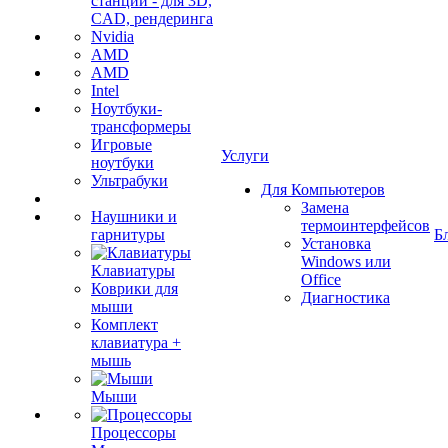
станции - для 3D,
CAD, рендеринга
Nvidia
AMD
AMD
Intel
Ноутбуки-
трансформеры
Игровые
Услуги
ноутбуки
Ультрабуки
Для Компьютеров
Замена
Наушники и
термоинтерфейсов
гарнитуры
Б
Установка
Windows или
Клавиатуры
Office
Коврики для
Диагностика
мыши
Комплект
клавиатура +
мышь
Мыши
Процессоры