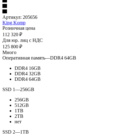
Артикул:
205656
King Komp
Розничная цена
112 320
₽
Для юр. лиц c НДС
125 800
₽
Много
Оперативная память
—
DDR4 64GB
DDR4 16GB
DDR4 32GB
DDR4 64GB
SSD 1
—
256GB
256GB
512GB
1TB
2TB
нет
SSD 2
—
1TB