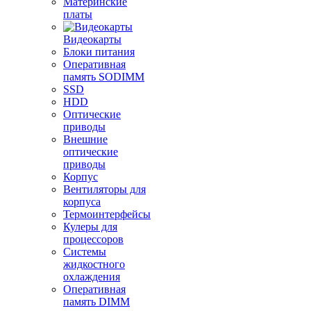
Материнские
платы
Видеокарты
Блоки питания
Оперативная
память SODIMM
SSD
HDD
Оптические
приводы
Внешние
оптические
приводы
Корпус
Вентиляторы для
корпуса
Термоинтерфейсы
Кулеры для
процессоров
Системы
жидкостного
охлаждения
Оперативная
память DIMM